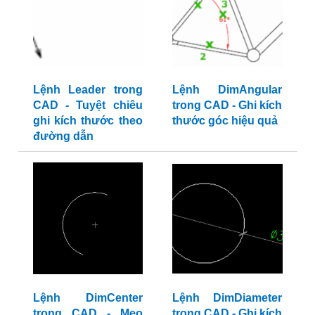
Lệnh Leader trong
Lệnh DimAngular
CAD - Tuyệt chiêu
trong CAD - Ghi kích
ghi kích thước theo
thước góc hiệu quả
đường dẫn
Lệnh DimCenter
Lệnh DimDiameter
trong CAD - Mẹo
trong CAD - Ghi kích