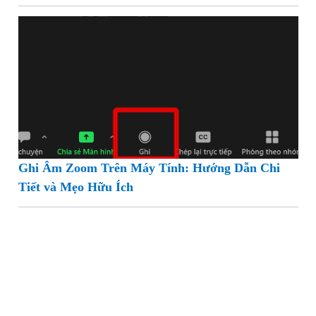
Ghi Âm Zoom Trên Máy Tính: Hướng Dẫn Chi
Tiết và Mẹo Hữu Ích