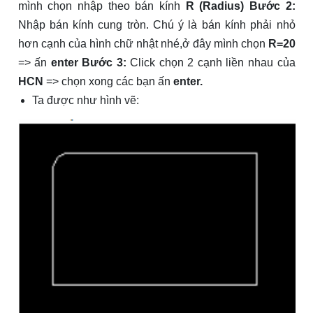
mình chọn nhập theo bán kính
R (Radius)
Bước 2:
Nhập bán kính cung tròn. Chú ý là bán kính phải nhỏ
hơn cạnh của hình chữ nhật nhé,ở đây mình chọn
R=20
=> ấn
enter
Bước 3:
Click chọn 2 cạnh liền nhau của
HCN
=> chọn xong các bạn ấn
enter.
Ta được như hình vẽ: