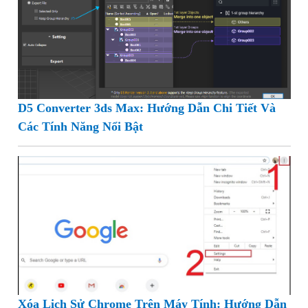
D5 Converter 3ds Max: Hướng Dẫn Chi Tiết Và
Các Tính Năng Nổi Bật
Xóa Lịch Sử Chrome Trên Máy Tính: Hướng Dẫn