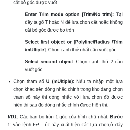
cắt bỏ góc được vuốt
Enter Trim mode option [Trim/No trim]
:
Tại
đây ta gõ T hoặc N để lựa chọn cắt hoặc không
cắt bỏ góc được bo tròn
Select first object or [Polyline/Radius /Trim
/mUltiple]:
Chọn cạnh thứ nhất cần vuốt góc
Select second object
: Chọn cạnh thứ 2 cần
vuốt góc
Chọn tham số
U (mUltiple):
Nếu ta nhập một lựa
chọn khác trên dòng nhắc chính trong kho đang chọn
tham số này thì dòng nhắc với lựa chọn đó được
hiển thị sau đó dòng nhắc chình đựoc hiển thị.
VD1:
Các bạn bo tròn 1 góc của hình chữ nhật:
Bước
1:
vào lệnh F↵. Lúc này xuất hiện các lựa chọn,ở đây