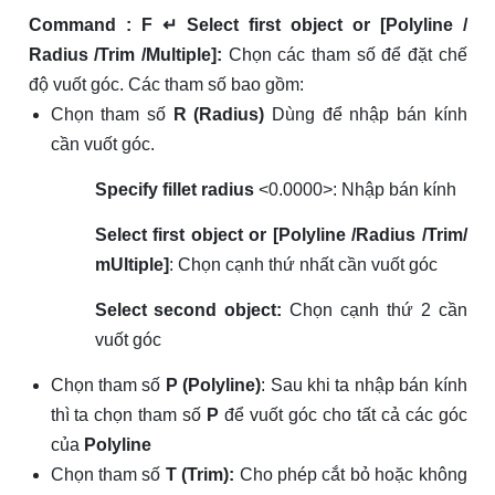
Command : F ↵ Select first object or [Polyline /
Radius /Trim /Multiple]:
Chọn các tham số để đặt chế
độ vuốt góc. Các tham số bao gồm:
Chọn tham số
R (Radius)
Dùng để nhập bán kính
cần vuốt góc.
Specify fillet radius
<0.0000>: Nhập bán kính
Select first object or [Polyline /Radius /Trim/
mUltiple]
: Chọn cạnh thứ nhất cần vuốt góc
Select second object:
Chọn cạnh thứ 2 cần
vuốt góc
Chọn tham số
P (Polyline)
: Sau khi ta nhập bán kính
thì ta chọn tham số
P
để vuốt góc cho tất cả các góc
của
Polyline
Chọn tham số
T (Trim):
Cho phép cắt bỏ hoặc không