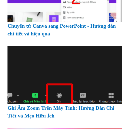
Chuyển từ Canva sang PowerPoint - Hướng dẫn
chi tiết và hiệu quả
Ghi Âm Zoom Trên Máy Tính: Hướng Dẫn Chi
Tiết và Mẹo Hữu Ích