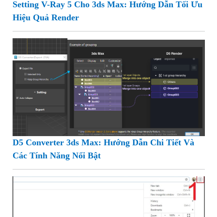
Setting V-Ray 5 Cho 3ds Max: Hướng Dẫn Tối Ưu
Hiệu Quả Render
D5 Converter 3ds Max: Hướng Dẫn Chi Tiết Và
Các Tính Năng Nổi Bật