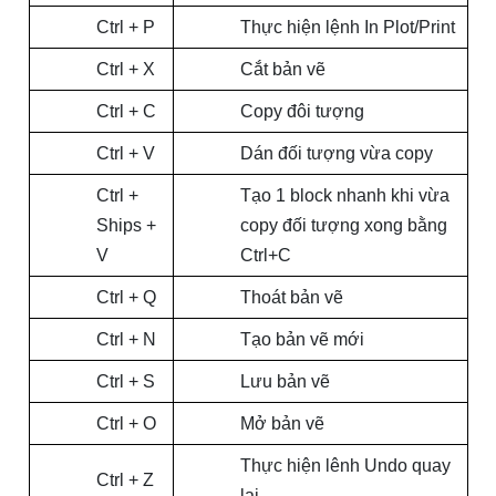
Ctrl + P
Thực hiện lệnh In Plot/Print
Ctrl + X
Cắt bản vẽ
Ctrl + C
Copy đôi tượng
Ctrl + V
Dán đối tượng vừa copy
Ctrl +
Tạo 1
block
nhanh khi vừa
Ships +
copy đối tượng xong bằng
V
Ctrl+C
Ctrl + Q
Thoát bản vẽ
Ctrl + N
Tạo bản vẽ mới
Ctrl + S
Lưu bản vẽ
Ctrl + O
Mở bản vẽ
Thực hiện lênh Undo quay
Ctrl + Z
lại