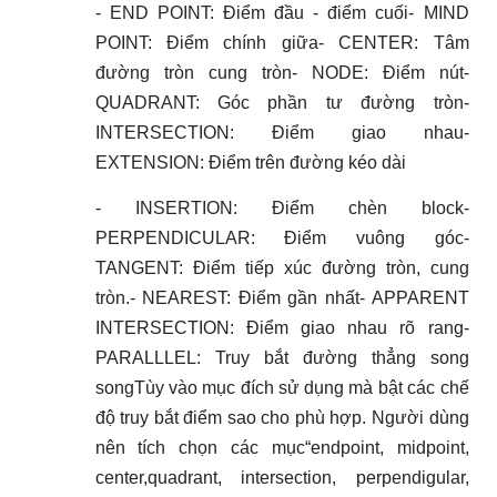
-
END POINT
: Điểm đầu - điểm cuối-
MIND
POINT
: Điểm chính giữa-
CENTER
: Tâm
đường tròn cung tròn-
NODE
: Điểm nút-
QUADRANT
: Góc phần tư đường tròn-
INTERSECTION
: Điểm giao nhau-
EXTENSION
: Điểm trên đường kéo dài
-
INSERTION
: Điểm chèn block-
PERPENDICULAR
: Điểm vuông góc-
TANGENT
: Điểm tiếp xúc đường tròn, cung
tròn.-
NEAREST
: Điểm gần nhất-
APPARENT
INTERSECTION
: Điểm giao nhau rõ rang-
PARALLLEL
: Truy bắt đường thẳng song
songTùy vào mục đích sử dụng mà bật các chế
độ truy bắt điểm sao cho phù hợp. Người dùng
nên tích chọn các mục
“endpoint, midpoint,
center,quadrant, intersection, perpendigular,