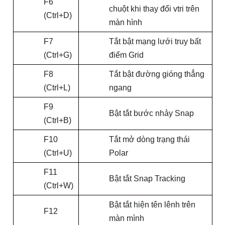
F6
chuột khi thay đổi vtri trên
(Ctrl+D)
màn hình
F7
Tắt bật mạng lưới truy bất
(Ctrl+G)
điểm Grid
F8
Tắt bật đường gióng thẳng
(Ctrl+L)
ngang
F9
Bật tắt bước nhảy Snap
(Ctrl+B)
F10
Tắt mở dòng trạng thái
(Ctrl+U)
Polar
F11
Bật tắt Snap Tracking
(Ctrl+W)
Bật tắt hiện tên lênh trên
F12
màn mình