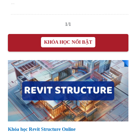
...
1/1
KHÓA HỌC NỔI BẬT
Khóa học Revit Structure Online