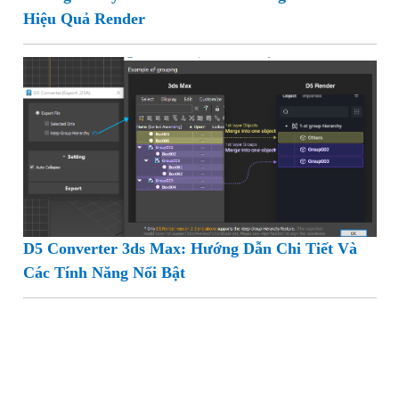
Hiệu Quả Render
D5 Converter 3ds Max: Hướng Dẫn Chi Tiết Và
Các Tính Năng Nổi Bật