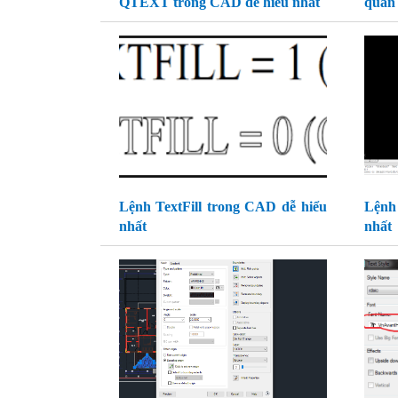
QTEXT trong CAD dễ hiểu nhất
quan 
Lệnh TextFill trong CAD dễ hiểu
Lệnh
nhất
nhất