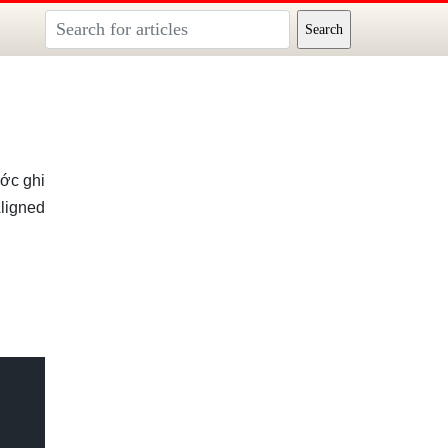
ước ghi
ligned