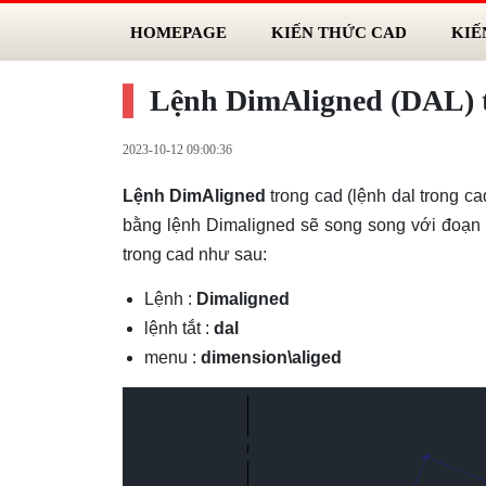
HOMEPAGE
KIẾN THỨC CAD
KIẾ
Lệnh DimAligned (DAL) 
2023-10-12 09:00:36
Lệnh DimAligned
trong cad (lệnh dal trong c
bằng lệnh Dimaligned sẽ song song với đoạn
trong cad như sau:
Lệnh :
Dimaligned
lệnh tắt :
dal
menu :
dimension\aliged