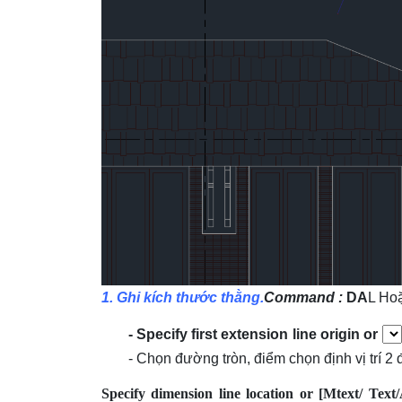
1. Ghi kích thước thằng.
Command :
DA
L Ho
- Specify first extension line origin or
- Chọn đường tròn, điểm chọn định vị trí 2
Specify dimension line location or [Mtext/ Text