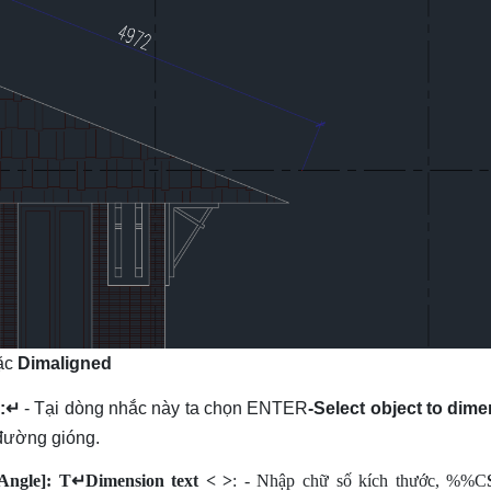
ặc
Dimaligned
:↵
- Tại dòng nhắc này ta chọn ENTER
-Select object to dime
 đường gióng.
/Angle]: T↵
Dimension text < >
: - Nhập chữ số kích thước, %%C