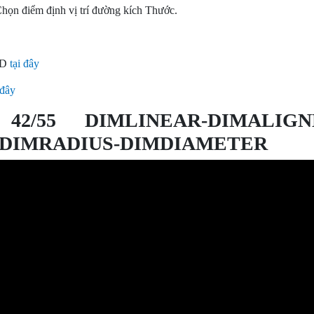
họn điểm định vị trí đường kích Thước.
AD
tại đây
 đây
42/55 DIMLINEAR-DIMALIGN
DIMRADIUS-DIMDIAMETER