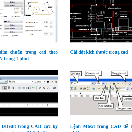
dim chuẩn trong cad theo
Cài đặt kích thước trong cad
 trong 1 phút
 DDedit trong CAD cực kỳ
Lệnh Mtext trong CAD dễ h