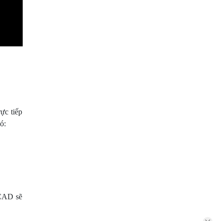
ực tiếp
ó:
oCAD sẽ