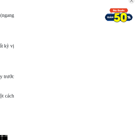
 (ngang
t kỳ vị
y trước
ột cách