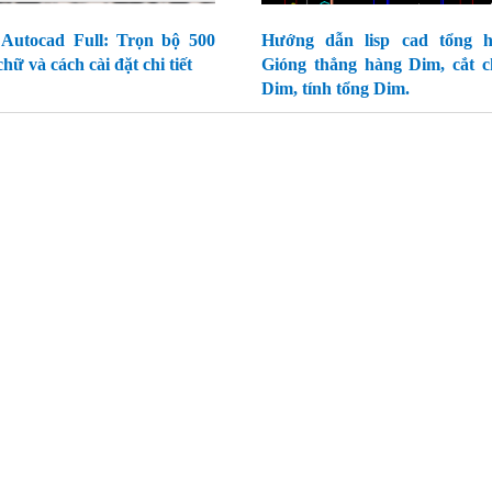
 Autocad Full: Trọn bộ 500
Hướng dẫn lisp cad tổng h
hữ và cách cài đặt chi tiết
Gióng thẳng hàng Dim, cắt 
Dim, tính tổng Dim.