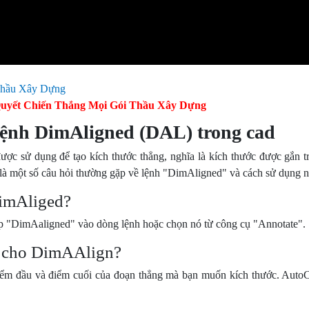
uyết Chiến Thắng Mọi Gói Thầu Xây Dựng
lệnh DimAligned (DAL) trong cad
c sử dụng để tạo kích thước thẳng, nghĩa là kích thước được gắn tr
 là một số câu hỏi thường gặp về lệnh "DimAligned" và cách sử dụng n
DimAliged?
p "DimAaligned" vào dòng lệnh hoặc chọn nó từ công cụ "Annotate".
ớc cho DimAAlign?
iểm đầu và điểm cuối của đoạn thẳng mà bạn muốn kích thước. Aut