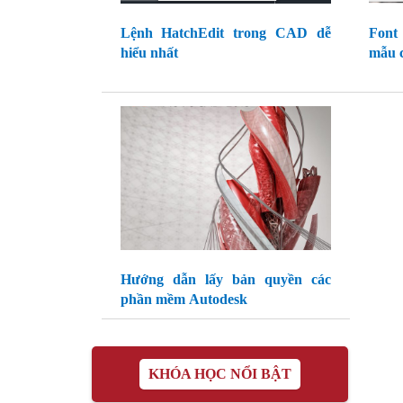
Lệnh HatchEdit trong CAD dễ
Font
hiểu nhất
mẫu c
Hướng dẫn lấy bản quyền các
phần mềm Autodesk
KHÓA HỌC NỔI BẬT