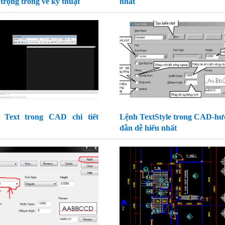
trọng trong vẽ kỹ thuật
nhất
 Text trong CAD chi tiết
Lệnh TextStyle trong CAD-h
dẫn dễ hiểu nhất