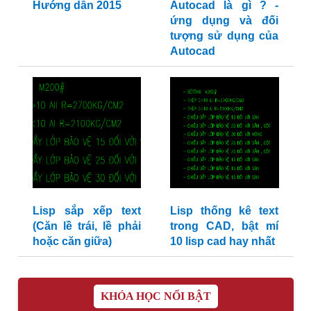
Hướng dẫn 2015
Autocad là gì ? -
ứng dụng và đối
tượng sử dụng của
Autocad
Lisp sắp xếp text
Lisp thống kê text
(Căn lề trái, lề phải
trong CAD, bật mí
hoặc căn giữa)
10 lisp cad hay nhất
KHÓA HỌC NỔI BẬT