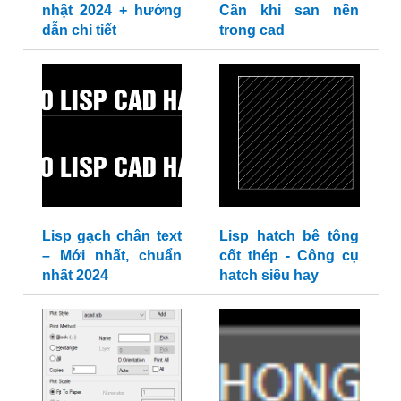
nhật 2024 + hướng
Cần khi san nền
dẫn chi tiết
trong cad
Lisp gạch chân text
Lisp hatch bê tông
– Mới nhất, chuẩn
cốt thép - Công cụ
nhất 2024
hatch siêu hay