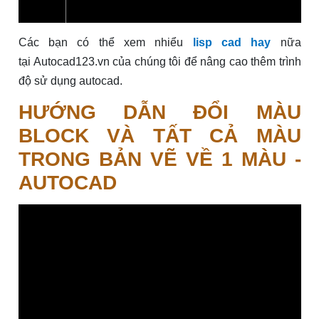
Các bạn có thể xem nhiểu
lisp cad hay
nữa
tại Autocad123.vn của chúng tôi để nâng cao thêm trình
độ sử dụng autocad.
HƯỚNG DẪN ĐỔI MÀU
BLOCK VÀ TẤT CẢ MÀU
TRONG BẢN VẼ VỀ 1 MÀU -
AUTOCAD