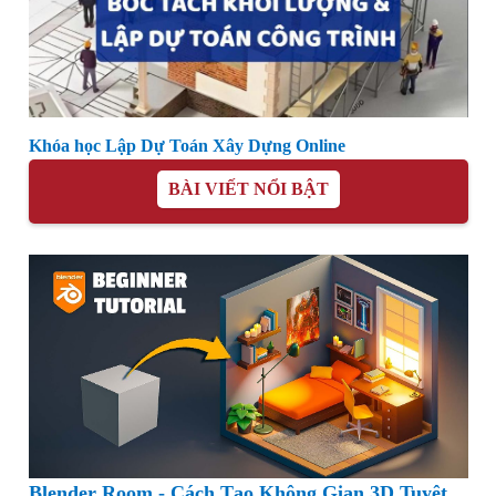
Khóa học Lập Dự Toán Xây Dựng Online
BÀI VIẾT NỔI BẬT
Blender Room - Cách Tạo Không Gian 3D Tuyệt