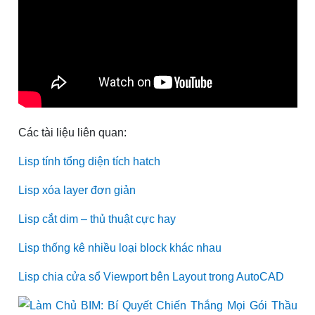
Các tài liệu liên quan:
Lisp tính tổng diện tích hatch
Lisp xóa layer đơn giả
n
Lisp cắt dim – thủ thuật cực ha
y
Lisp thống kê nhiều loại block khác nhau
Lisp chia cửa sổ Viewport bên Layout trong AutoCAD