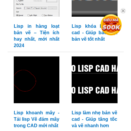
Lisp in hàng loạt
Lisp khóa bản vẽ
bản vẽ – Tiện ích
cad - Giúp bảo mật
hay nhất, mới nhất
bản vẽ tốt nhất
2024
Lisp khoanh mây -
Lisp làm nhẹ bản vẽ
Tải lisp Vẽ đám mây
cad - Giúp tăng tốc
trong CAD mới nhất
và vẽ nhanh hơn