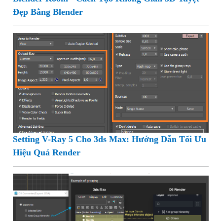
Đẹp Bằng Blender
Setting V-Ray 5 Cho 3ds Max: Hướng Dẫn Tối Ưu
Hiệu Quả Render