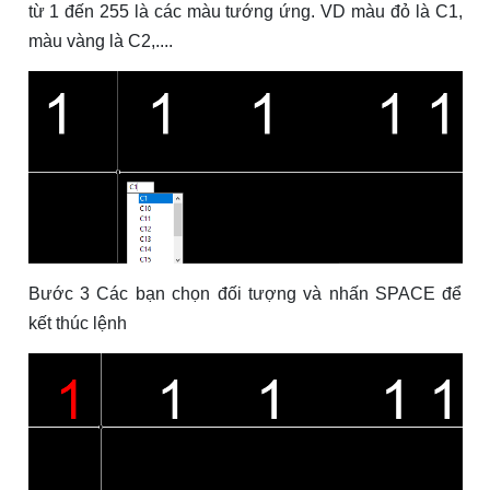
từ 1 đến 255 là các màu tướng ứng. VD màu đỏ là C1,
màu vàng là C2,....
Bước 3 Các bạn chọn đối tượng và nhấn SPACE để
kết thúc lệnh