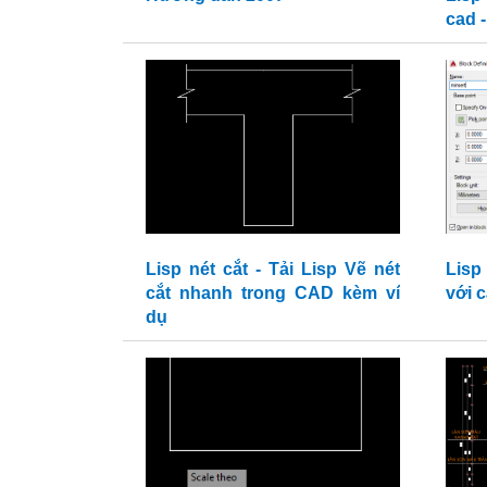
cad 
Lisp nét cắt - Tải Lisp Vẽ nét
Lisp
cắt nhanh trong CAD kèm ví
với c
dụ