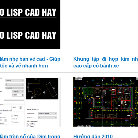
 làm nhẹ bản vẽ cad - Giúp
Khung tập đi hợp kim n
 tốc và vẽ nhanh hơn
cao cấp có bánh xe
 làm tròn số của Dim trong
Hướng dẫn 2010