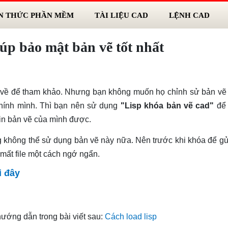
N THỨC PHẦN MỀM
TÀI LIỆU CAD
LỆNH CAD
úp bảo mật bản vẽ tốt nhất
n về để tham khảo. Nhưng bạn không muốn họ chỉnh sử bản vẽ
chính mình. Thì bạn nên sử dụng
"Lisp khóa bản vẽ cad"
để 
 in bản vẽ của mình được.
g không thể sử dụng bản vẽ này nữa. Nên trước khi khóa để gửi
 mất file một cách ngớ ngẩn.
i đây
hướng dẫn trong bài viết sau:
Cách load lisp