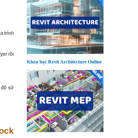
a trình
yer rồi
Khóa học Revit Architecture Online
 độ sử
lock