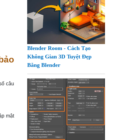
Blender Room - Cách Tạo
Không Gian 3D Tuyệt Đẹp
 bảo
Bằng Blender
 số câu
ập mật