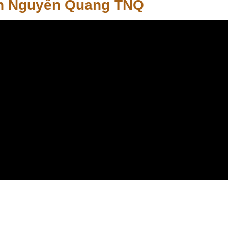
ận Nguyễn Quang TNQ