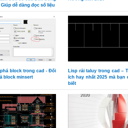
- Giúp dễ dàng đọc số liệu
 phá block trong cad - Đối
Lisp rải taluy trong cad – 
ả block minsert
ích hay nhất 2025 mà bạn 
biết