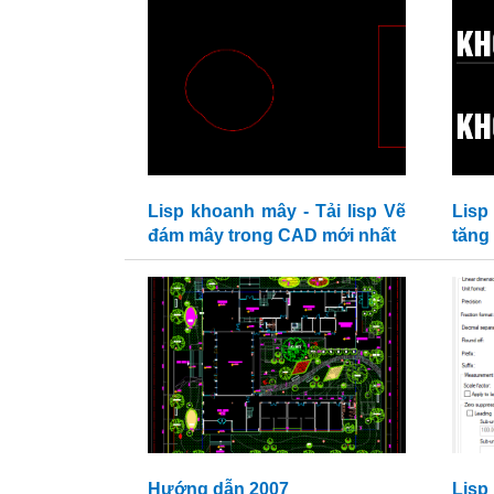
Lisp khoanh mây - Tải lisp Vẽ
Lisp
đám mây trong CAD mới nhất
tăng
Hướng dẫn 2007
Lisp