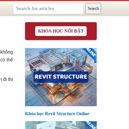
KHÓA HỌC NỔI BẬT
 không
có thể
 đi thì
Khóa học Revit Structure Online