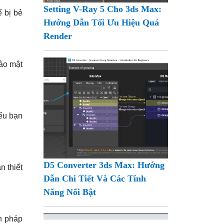
Setting V-Ray 5 Cho 3ds Max:
 bị bẻ
Hướng Dẫn Tối Ưu Hiệu Quả
Render
ảo mật
Nếu bạn
D5 Converter 3ds Max: Hướng
 thiết
Dẫn Chi Tiết Và Các Tính
Năng Nổi Bật
ện pháp