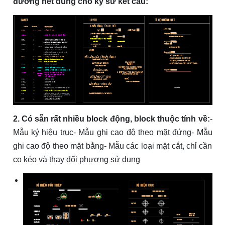
đường nét dùng cho kỹ sư kết cấu:
2. Có sẵn rất nhiều block động, block thuộc tính về:
-
Mẫu ký hiệu trục- Mẫu ghi cao độ theo mặt đứng- Mẫu
ghi cao độ theo mặt bằng- Mẫu các loại mặt cắt, chỉ cần
co kéo và thay đổi phương sử dụng