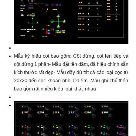
Mẫu ký hiệu cột bao gồm: Cột dừng, cột lên tiếp và
cột dừng 1 phần- Mẫu đặt tên dầm, đã hiệu chỉnh sẵn
kích thước rất đẹp- Mẫu đầy đủ tất cả các loại cọc từ
20x20 đến cọc khoan nhồi D1.5m- Mẫu ghi chú thép
bao gồm rất nhiều kiểu loại khác nhau