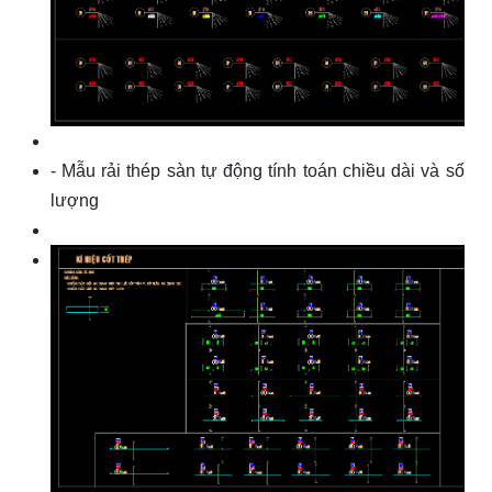
- Mẫu rải thép sàn tự động tính toán chiều dài và số
lượng