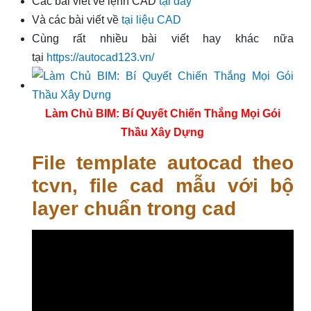
Các bài viết về lệnh CAD
tại đây
Và các bài viết về
tại liệu CAD
Cùng rất nhiều bài viết hay khác nữa
tại
https://autocad123.vn/
Làm Chủ BIM: Bí Quyết Chiến Thắng Mọi Gói
Thầu Xây Dựng
File template autocad theo
tcvn, file cad mẫu với bộ
layer chuẩn trong cad