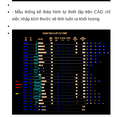
- Mẫu thống kê thép hình tự thiết lập trên CAD chỉ
việc nhập kích thước sẽ tính luôn ra khối lượng