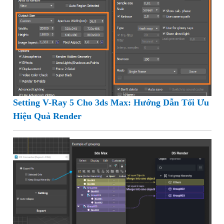
Setting V-Ray 5 Cho 3ds Max: Hướng Dẫn Tối Ưu
Hiệu Quả Render