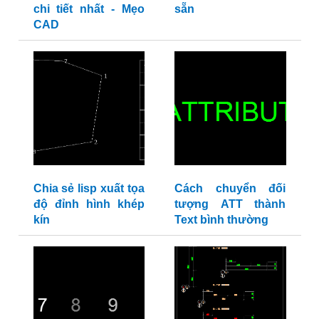
chi tiết nhất - Mẹo
sẵn
CAD
Chia sẻ lisp xuất tọa
Cách chuyển đối
độ đỉnh hình khép
tượng ATT thành
kín
Text bình thường