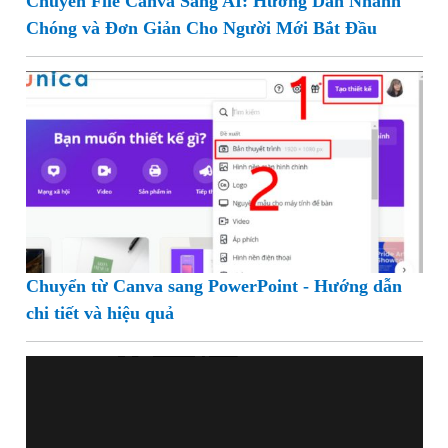
Chuyển File Canva Sang AI: Hướng Dẫn Nhanh
Chóng và Đơn Giản Cho Người Mới Bắt Đầu
Chuyển từ Canva sang PowerPoint - Hướng dẫn
chi tiết và hiệu quả