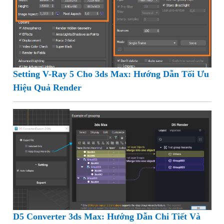
Setting V-Ray 5 Cho 3ds Max: Hướng Dẫn Tối Ưu
Hiệu Quả Render
D5 Converter 3ds Max: Hướng Dẫn Chi Tiết Và