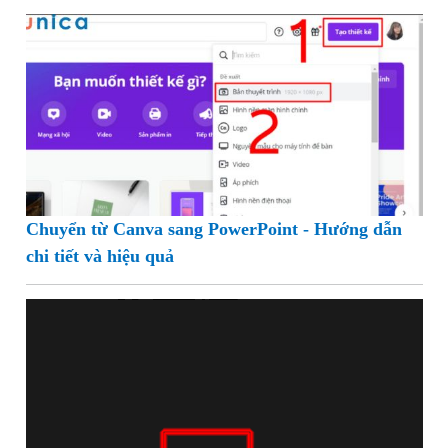
Chuyển từ Canva sang PowerPoint - Hướng dẫn
chi tiết và hiệu quả