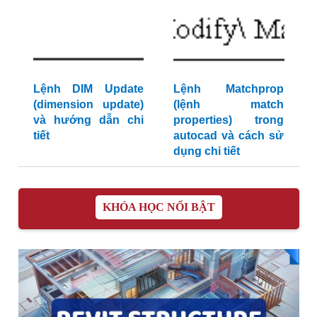
Lệnh DIM Update
Lệnh Matchprop
(dimension update)
(lệnh match
và hướng dẫn chi
properties) trong
tiết
autocad và cách sử
dụng chi tiết
KHÓA HỌC NỔI BẬT