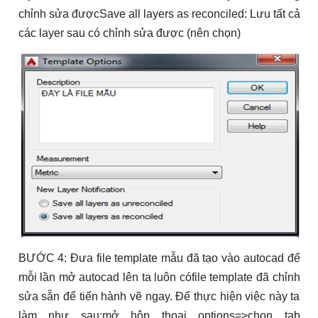
chỉnh sửa đượcSave all layers as reconciled: Lưu tất cả
các layer sau có chỉnh sửa được (nên chọn)
BƯỚC
4: Đưa file template mẫu đã tạo vào autocad để
mỗi lần mở autocad lên ta luôn cófile template đã chỉnh
sửa sẵn để tiến hành vẽ ngay. Để thực hiện việc này ta
làm như sau:mở hộp thoại options=>chọn tab