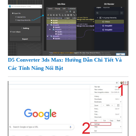
D5 Converter 3ds Max: Hướng Dẫn Chi Tiết Và
Các Tính Năng Nổi Bật