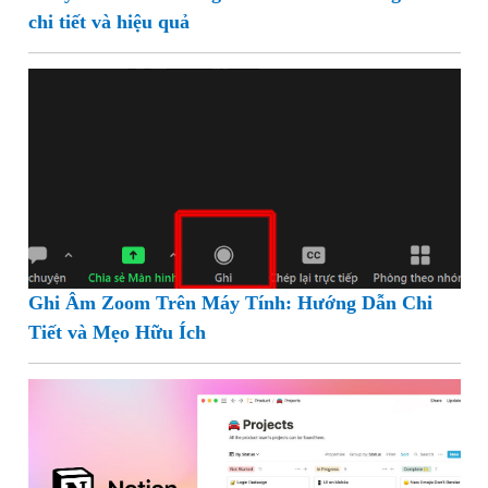
chi tiết và hiệu quả
Ghi Âm Zoom Trên Máy Tính: Hướng Dẫn Chi
Tiết và Mẹo Hữu Ích