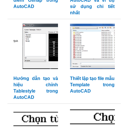
điểm Osnap trong
AutoCAD và ví dụ
AutoCAD
sử dụng chi tiết
nhất
Hướng dẫn tạo và
Thiết lập tạo file mẫu
hiệu chỉnh
Template trong
Tablestyle trong
AutoCAD
AutoCAD