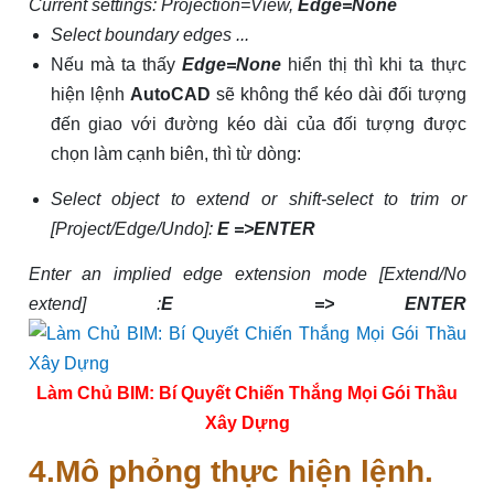
Current settings: Projection=View,
Edge=None
Select boundary edges ...
Nếu mà ta thấy
Edge=None
hiển thị thì khi ta thực
hiện lệnh
AutoCAD
sẽ không thể kéo dài đối tượng
đến giao với đường kéo dài của đối tượng được
chọn làm cạnh biên, thì từ dòng:
Select object to extend or shift-select to trim or
[Project/Edge/Undo]:
E =>ENTER
Enter an implied edge extension mode [Extend/No
extend]
:
E => ENTER
Làm Chủ BIM: Bí Quyết Chiến Thắng Mọi Gói Thầu
Xây Dựng
4.Mô phỏng thực hiện lệnh.