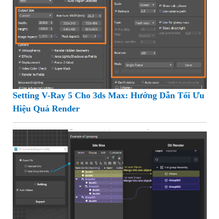
Setting V-Ray 5 Cho 3ds Max: Hướng Dẫn Tối Ưu
Hiệu Quả Render