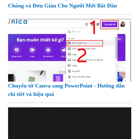
Chóng và Đơn Giản Cho Người Mới Bắt Đầu
Chuyển từ Canva sang PowerPoint - Hướng dẫn
chi tiết và hiệu quả