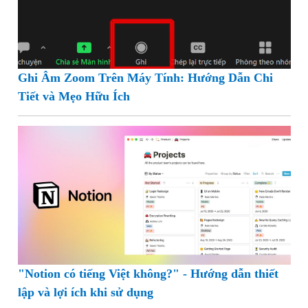
Ghi Âm Zoom Trên Máy Tính: Hướng Dẫn Chi
Tiết và Mẹo Hữu Ích
"Notion có tiếng Việt không?" - Hướng dẫn thiết
lập và lợi ích khi sử dụng