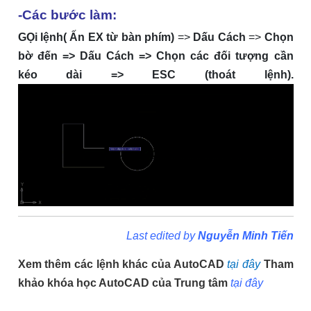
-Các bước làm:
GỌi lệnh( Ấn EX từ bàn phím)
=>
Dấu Cách
=>
Chọn
bờ đến => Dấu Cách => Chọn các đối tượng cần
kéo dài => ESC (thoát lệnh).
Last edited by
Nguyễn Minh Tiến
Xem thêm các lệnh khác của AutoCAD
tại đây
Tham
khảo khóa học AutoCAD của Trung tâm
tại đây