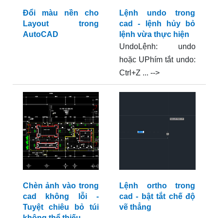
Đổi màu nền cho
Lệnh undo trong
Layout trong
cad - lệnh hủy bỏ
AutoCAD
lệnh vừa thực hiện
UndoLệnh: undo
hoặc UPhím tắt undo:
Ctrl+Z ... -->
Chèn ảnh vào trong
Lệnh ortho trong
cad không lỗi -
cad - bật tắt chế độ
Tuyệt chiêu bỏ túi
vẽ thẳng
không thể thiếu