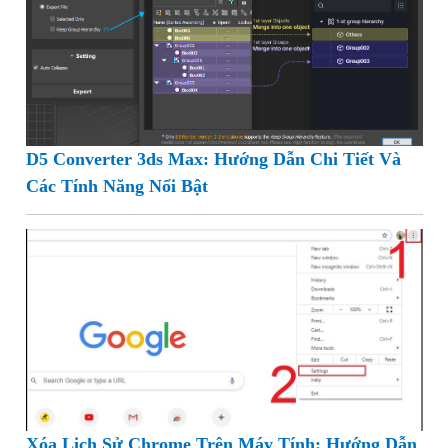
D5 Converter 3ds Max: Hướng Dẫn Chi Tiết Và
Các Tính Năng Nổi Bật
Xóa Lịch Sử Chrome Trên Máy Tính: Hướng Dẫn