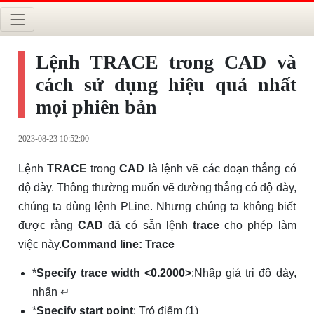
Lệnh TRACE trong CAD và
cách sử dụng hiệu quả nhất
mọi phiên bản
2023-08-23 10:52:00
Lệnh
TRACE
trong
CAD
là lệnh vẽ các đoạn thẳng có
độ dày. Thông thường muốn vẽ đường thẳng có độ dày,
chúng ta dùng lệnh PLine. Nhưng chúng ta không biết
được rằng
CAD
đã có sẵn lệnh
trace
cho phép làm
việc này.
Command line: Trace
*
Specify trace width <0.2000>
:Nhập giá trị độ dày,
nhấn ↵
*
Specify start point
: Trỏ điểm (1)