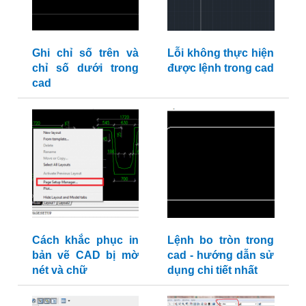
Ghi chỉ số trên và
Lỗi không thực hiện
chỉ số dưới trong
được lệnh trong cad
cad
Cách khắc phục in
Lệnh bo tròn trong
bản vẽ CAD bị mờ
cad - hướng dẫn sử
nét và chữ
dụng chi tiết nhất