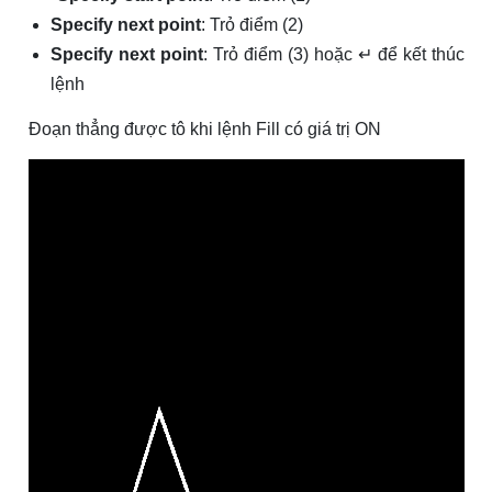
Specify next point
: Trỏ điểm (2)
Specify next point
: Trỏ điểm (3) hoặc ↵ để kết thúc
lệnh
Đoạn thẳng được tô khi lệnh Fill có giá trị ON