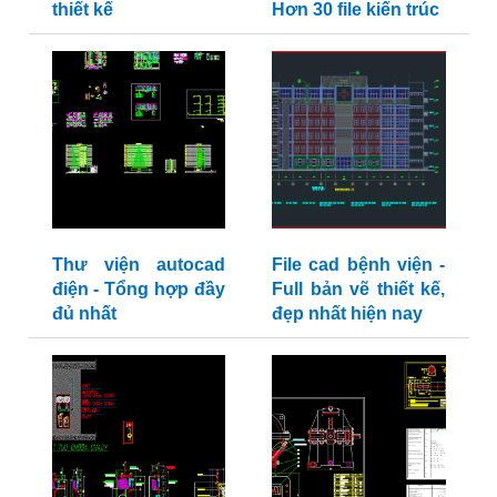
thiết kế
Hơn 30 file kiến trúc
Thư viện autocad
File cad bệnh viện -
điện - Tổng hợp đầy
Full bản vẽ thiết kế,
đủ nhất
đẹp nhất hiện nay