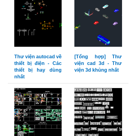
Thư viện autocad về
[Tổng hợp] Thư
thiết bị điện - Các
viện cad 3d - Thư
thiết bị hay dùng
viện 3d khủng nhất
nhất