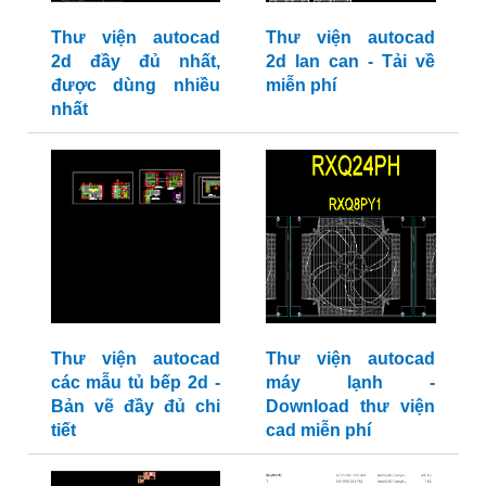
Thư viện autocad
Thư viện autocad
2d đầy đủ nhất,
2d lan can - Tải về
được dùng nhiều
miễn phí
nhất
Thư viện autocad
Thư viện autocad
các mẫu tủ bếp 2d -
máy lạnh -
Bản vẽ đầy đủ chi
Download thư viện
tiết
cad miễn phí