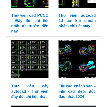
Thư viện cad PCCC
Thư viện autocad
- Đầy đủ, chi tiết
2d cơ khí chuẩn
nhất từ trước đến
nhất - chi tiết máy
nay
Thư viện cây
File cad khách sạn –
autocad - Thư viện
File cad đẹp, độc
đầy đủ, chi tiết nhất
đáo nhất 2024