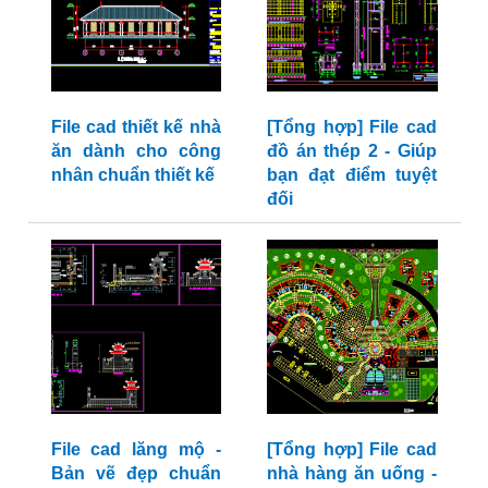
File cad thiết kế nhà
[Tổng hợp] File cad
ăn dành cho công
đồ án thép 2 - Giúp
nhân chuẩn thiết kế
bạn đạt điểm tuyệt
đối
File cad lăng mộ -
[Tổng hợp] File cad
Bản vẽ đẹp chuẩn
nhà hàng ăn uống -