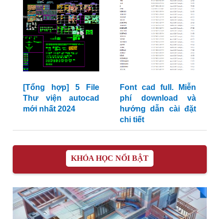
[Tổng hợp] 5 File
Font cad full. Miễn
Thư viện autocad
phí download và
mới nhất 2024
hướng dẫn cài đặt
chi tiết
KHÓA HỌC NỔI BẬT