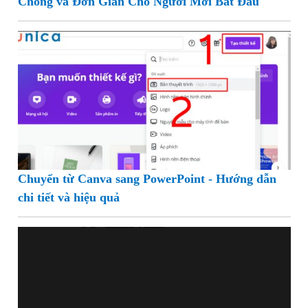
Chóng và Đơn Giản Cho Người Mới Bắt Đầu
Chuyển từ Canva sang PowerPoint - Hướng dẫn
chi tiết và hiệu quả