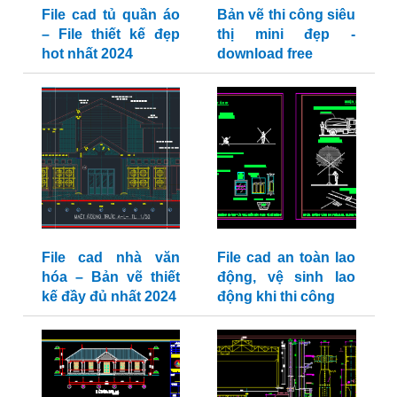
File cad tủ quần áo
Bản vẽ thi công siêu
– File thiết kế đẹp
thị mini đẹp -
hot nhất 2024
download free
File cad nhà văn
File cad an toàn lao
hóa – Bản vẽ thiết
động, vệ sinh lao
kế đầy đủ nhất 2024
động khi thi công