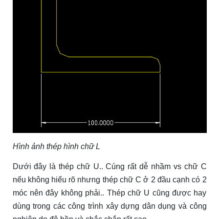
Hình ảnh thép hình chữ L
Dưới đây là thép chữ U.. Cúng rất dễ nhầm vs chữ C
nếu không hiểu rõ nhưng thép chữ C ở 2 đầu cạnh có 2
móc nên đây không phải.. Thép chữ U cũng được hay
dùng trong các công trình xây dựng dân dụng và công