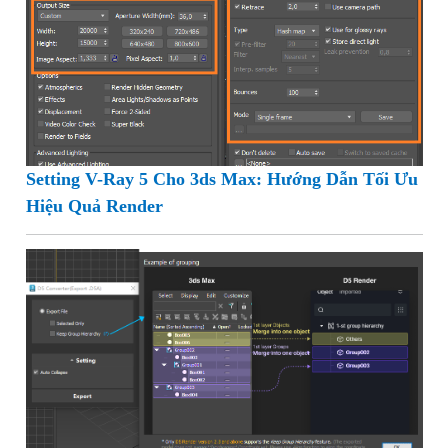
Setting V-Ray 5 Cho 3ds Max: Hướng Dẫn Tối Ưu
Hiệu Quả Render