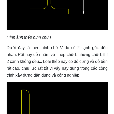
Hình ảnh thép hình chữ I
Dưới đây là théo hình chữ V do có 2 cạnh góc đều
nhau. Rất hay dễ nhầm với thép chữ L nhưng chữ L thì
2 cạnh không đều... Loại thép này có độ cứng và độ bền
rất cao, chịu lực rất tốt vì vậy hay dùng trong các công
trình xây dựng dân dụng và công nghiệp.