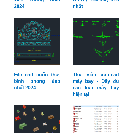
2024
nhất
File cad cuốn thư,
Thư viện autocad
bình phong đẹp
máy bay - Đầy đủ
nhất 2024
các loại máy bay
hiện tại