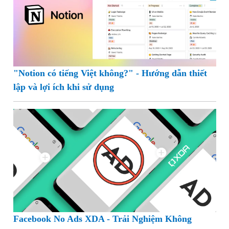
"Notion có tiếng Việt không?" - Hướng dẫn thiết
lập và lợi ích khi sử dụng
Facebook No Ads XDA - Trải Nghiệm Không