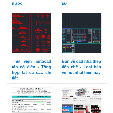
nước
sư
Thư viện autocad
Bản vẽ cad nhà thép
tân cổ điển - Tổng
tiền chế - Loại bản
hợp tất cả các chi
vẽ hot nhất hiện nay
tiết