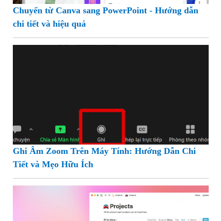
Chuyển từ Canva sang PowerPoint - Hướng dẫn
chi tiết và hiệu quả
Ghi Âm Zoom Trên Máy Tính: Hướng Dẫn Chi
Tiết và Mẹo Hữu Ích