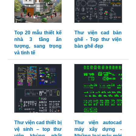
Top 20 mẫu thiết kế
Thư viện cad bàn
nhà 3 tầng ấn
ghế - Top thư viện
tượng, sang trọng
bàn ghế đẹp
và tinh tế
Thư viện cad thiết bị
Thư viện autocad
vệ sinh – top thư
máy xây dựng -
viện khủng nhất
Những loại máy mới