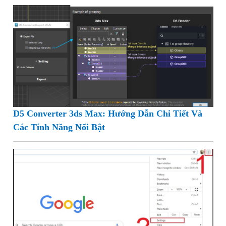
D5 Converter 3ds Max: Hướng Dẫn Chi Tiết Và
Các Tính Năng Nổi Bật