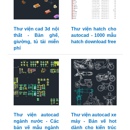
Thư viện cad 3d nội
Thư viện hatch cho
thất - Bàn ghế,
autocad - 1000 mẫu
giường, tủ tải miễn
hatch download free
phí
Thư viện autocad
Thư viện autocad xe
ngành nước - Các
máy - Bản vẽ hot
bản vẽ mẫu ngành
dành cho kiến trúc