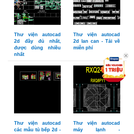
Thư viện autocad
Thư viện autocad
2d đầy đủ nhất,
2d lan can - Tải về
được dùng nhiều
miễn phí
nhất
Thư viện autocad
Thư viện autocad
các mẫu tủ bếp 2d -
máy lạnh -