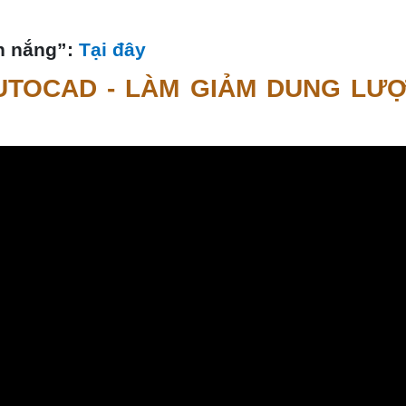
ắn nắng”:
Tại đây
UTOCAD - LÀM GIẢM DUNG LƯ