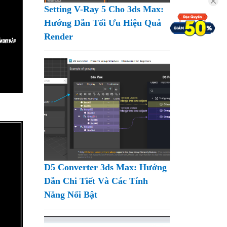
Setting V-Ray 5 Cho 3ds Max:
Hướng Dẫn Tối Ưu Hiệu Quả
Render
D5 Converter 3ds Max: Hướng
Dẫn Chi Tiết Và Các Tính
Năng Nổi Bật