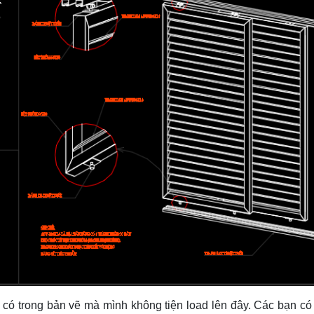
 có trong bản vẽ mà mình không tiện load lên đây. Các bạn có 