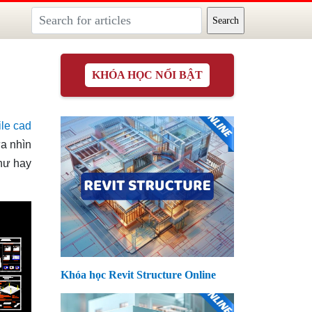
KHÓA HỌC NỔI BẬT
file cad
ừa nhìn
 hư hay
Khóa học Revit Structure Online