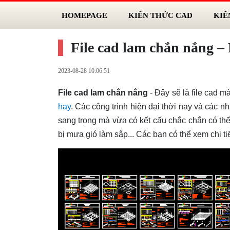
HOMEPAGE
KIẾN THỨC CAD
KIẾ
File cad lam chắn nắng – 
2023-08-28 10:06:51
File cad lam chắn nắng
- Đây sẽ là file cad 
hay
. Các công trình hiện đại thời nay và các 
sang trọng mà vừa có kết cấu chắc chắn có th
bị mưa gió làm sập... Các bạn có thể xem chi t