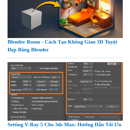
Blender Room - Cách Tạo Không Gian 3D Tuyệt
Đẹp Bằng Blender
Setting V-Ray 5 Cho 3ds Max: Hướng Dẫn Tối Ưu