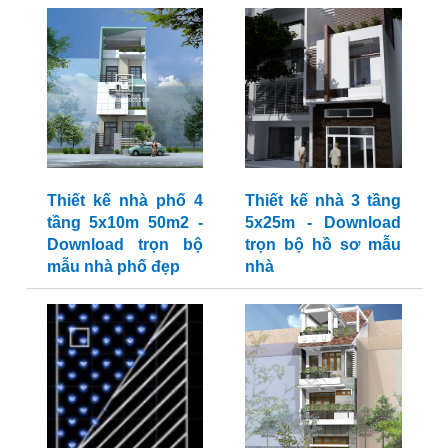
Thiết kế nhà phố 4
Thiết kế nhà 3 tầng
tầng 5x10m 50m2 -
5x25m - Download
Download trọn bộ
trọn bộ hồ sơ mẫu
mẫu nhà phố đẹp
nhà