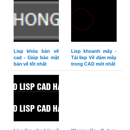
Lisp khóa bản vẽ
Lisp khoanh mây -
cad - Giúp bảo mật
Tải lisp Vẽ đám mây
bản vẽ tốt nhất
trong CAD mới nhất