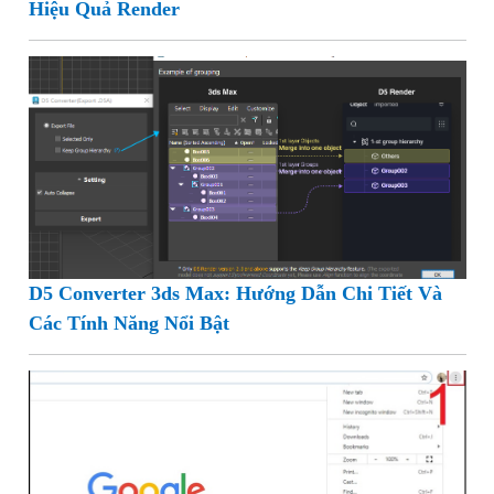
Hiệu Quả Render
D5 Converter 3ds Max: Hướng Dẫn Chi Tiết Và
Các Tính Năng Nổi Bật