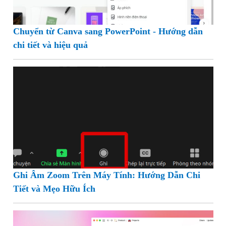
Chuyển từ Canva sang PowerPoint - Hướng dẫn
chi tiết và hiệu quả
Ghi Âm Zoom Trên Máy Tính: Hướng Dẫn Chi
Tiết và Mẹo Hữu Ích