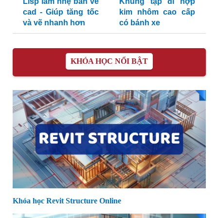
Lisp làm nhẹ bản vẽ
Khung tập đi hợp
cad - Giúp tăng tốc
kim nhôm cao cấp
và vẽ nhanh hơn
có bánh xe
KHÓA HỌC NỔI BẬT
Khóa học Revit Structure Online