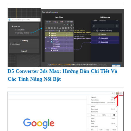
D5 Converter 3ds Max: Hướng Dẫn Chi Tiết Và
Các Tính Năng Nổi Bật