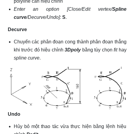
polyline cần hiệu chỉnh
Enter an option [Close/Edit vertex/
Spline
curve
/Decurve/Undo]:
S
.
Decurve
Chuyển các phân đoạn cong thành phân đoạn thẳng
khi trước đó hiệu chỉnh
3Dpoly
bằng tùy chọn
fit
hay
spline curve
.
Undo
Hủy bỏ một thao tác vừa thực hiện bằng lệnh hiệu