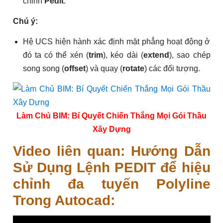
chỉnh
Pedit
.
Chú ý:
Hệ UCS hiện hành xác định mặt phẳng hoạt động ở
đó ta có thể xén (
trim
), kéo dài (
extend
), sao chép
song song (
offset
) và quay (
rotate
) các đối tượng.
Làm Chủ BIM: Bí Quyết Chiến Thắng Mọi Gói Thầu
Xây Dựng
Video liên quan: Hướng Dẫn
Sử Dụng Lệnh PEDIT để hiệu
chỉnh đa tuyến Polyline
Trong Autocad: