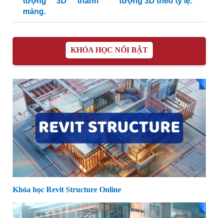
tượng 3D thành
tượng 3D theo tỷ lệ.
mảng.
KHÓA HỌC NỔI BẬT
Khóa học Revit Structure Online