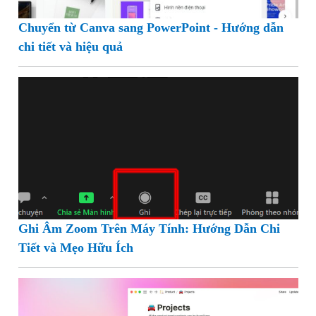
Chuyển từ Canva sang PowerPoint - Hướng dẫn
chi tiết và hiệu quả
Ghi Âm Zoom Trên Máy Tính: Hướng Dẫn Chi
Tiết và Mẹo Hữu Ích