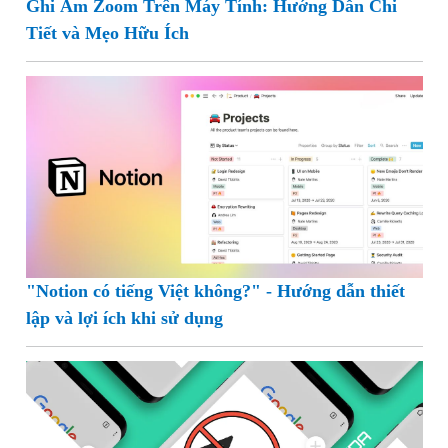
Ghi Âm Zoom Trên Máy Tính: Hướng Dẫn Chi
Tiết và Mẹo Hữu Ích
"Notion có tiếng Việt không?" - Hướng dẫn thiết
lập và lợi ích khi sử dụng