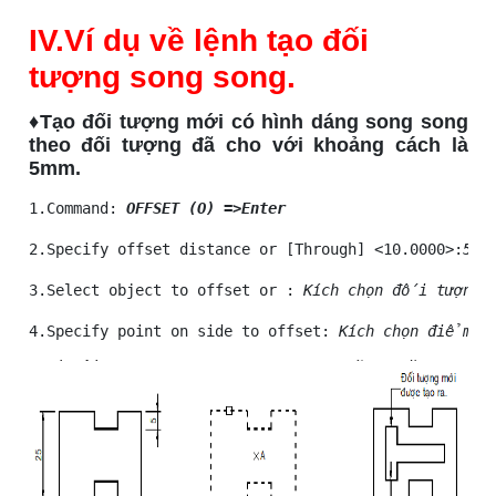
IV.Ví dụ về lệnh tạo đối
tượng song song.
♦Tạo đối tượng mới có hình dáng song song
theo đối tượng đã cho với khoảng cách là
5mm.
1.Command:
OFFSET (O) =>Enter
2.Specify offset distance or [Through] <10.0000>:
5 E
3.Select object to offset or 
: 
Kích chọn đối tượng l
4.Specify point on side to offset: 
Kích chọn điểm 
A