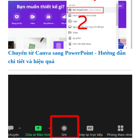
Chuyển từ Canva sang PowerPoint - Hướng dẫn
chi tiết và hiệu quả