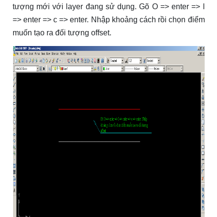
tượng mới với layer đang sử dụng. Gõ O => enter => l
=> enter => c => enter. Nhập khoảng cách rồi chọn điểm
muốn tạo ra đối tượng offset.