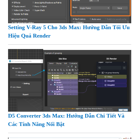
Setting V-Ray 5 Cho 3ds Max: Hướng Dẫn Tối Ưu
Hiệu Quả Render
D5 Converter 3ds Max: Hướng Dẫn Chi Tiết Và
Các Tính Năng Nổi Bật