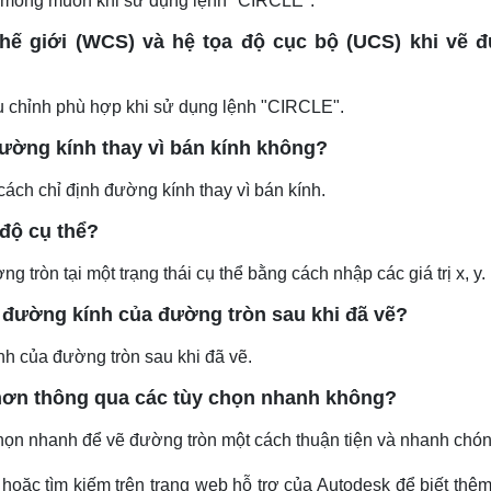
ính mong muốn khi sử dụng lệnh "CIRCLE".
hế giới (WCS) và hệ tọa độ cục bộ (UCS) khi vẽ 
u chỉnh phù hợp khi sử dụng lệnh "CIRCLE".
ường kính thay vì bán kính không?
cách chỉ định đường kính thay vì bán kính.
 độ cụ thể?
ròn tại một trạng thái cụ thể bằng cách nhập các giá trị x, y.
 đường kính của đường tròn sau khi đã vẽ?
h của đường tròn sau khi đã vẽ.
hơn thông qua các tùy chọn nhanh không?
chọn nhanh để vẽ đường tròn một cách thuận tiện và nhanh chón
hoặc tìm kiếm trên trang web hỗ trợ của Autodesk để biết thê