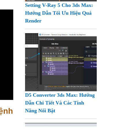
Setting V-Ray 5 Cho 3ds Max:
Hướng Dẫn Tối Ưu Hiệu Quả
Render
D5 Converter 3ds Max: Hướng
Dẫn Chi Tiết Và Các Tính
Lệnh
Năng Nổi Bật