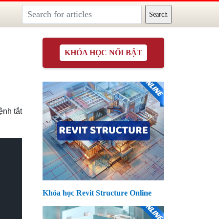
KHÓA HỌC NỔI BẬT
nh tắt
Khóa học Revit Structure Online