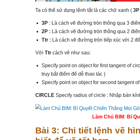
Ta có thể sử dụng lệnh tắt là các chữ xanh (
3P
3P
: Là cách vẽ đường tròn thông qua 3 điểm
2P :
Là cách vẽ đường tròn thông qua 2 điểm
Ttr :
Là cách vẽ đường tròn tiếp xúc với 2 đ
Với
Ttr
cách vẽ như sau:
Specify point on object for first tangent of c
truy bắt điểm để dễ thao tác )
Specify point on object for second tangent of
CIRCLE
Specify radius of circle : Nhập bán 
Làm Chủ BIM: Bí Qu
Bài 3: Chi tiết lệnh vẽ h