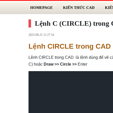
HOMEPAGE
KIẾN THỨC CAD
KIẾ
Lệnh C (CIRCLE) trong 
2023-08-21 11:27:54
Lệnh CIRCLE trong CAD
Lệnh CIRCLE trong CAD là lệnh dùng để vẽ cá
C) hoặc
Draw >> Circle >>
Enter