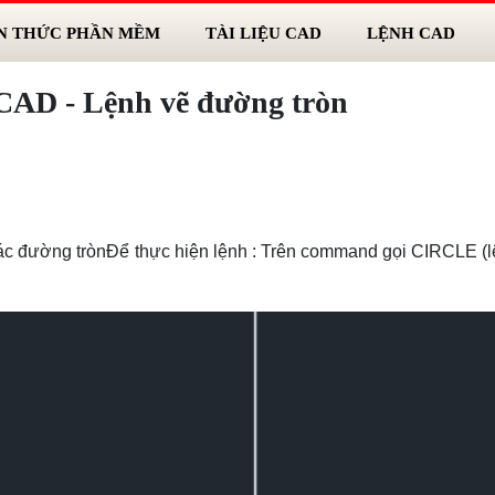
N THỨC PHẦN MỀM
TÀI LIỆU CAD
LỆNH CAD
CAD - Lệnh vẽ đường tròn
c đường trònĐể thực hiện lệnh : Trên command gọi CIRCLE (lệ