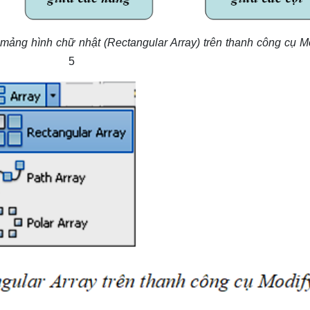
mảng hình chữ nhật (Rectangular Array) trên thanh công cụ Mo
h 5 