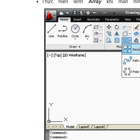
Thực hiện lệnh
Array
khi màn hìn