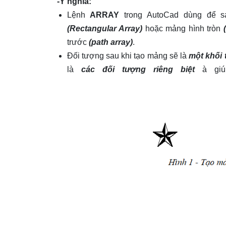
-Ý nghĩa:
Lệnh
ARRAY
trong AutoCad dùng để 
(Rectangular Array)
hoặc mảng hình tròn
trước
(path array)
.
Đối tượng sau khi tạo mảng sẽ là
một khối 
là
các đối tượng riêng biệt
à giúp