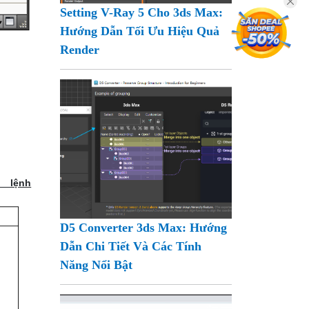
Setting V-Ray 5 Cho 3ds Max:
Hướng Dẫn Tối Ưu Hiệu Quả
Render
h
D5 Converter 3ds Max: Hướng
Dẫn Chi Tiết Và Các Tính
Năng Nổi Bật