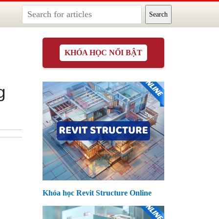
KHÓA HỌC NỔI BẬT
g
Khóa học Revit Structure Online