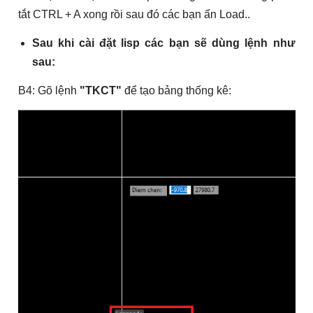
tắt CTRL + A xong rồi sau đó các bạn ấn Load..
Sau khi cài đặt lisp các bạn sẽ dùng lệnh như
sau:
B4: Gõ lệnh
"TKCT"
để tạo bảng thống kê: