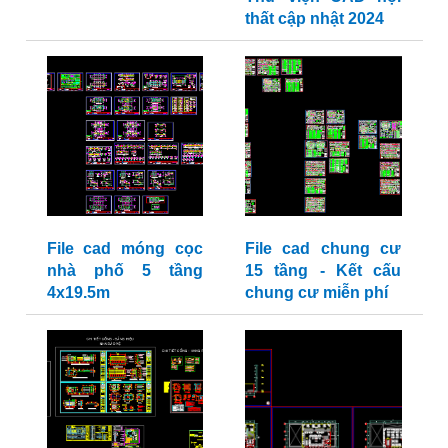
thất cập nhật 2024
File cad móng cọc
File cad chung cư
nhà phố 5 tầng
15 tầng - Kết cấu
4x19.5m
chung cư miễn phí