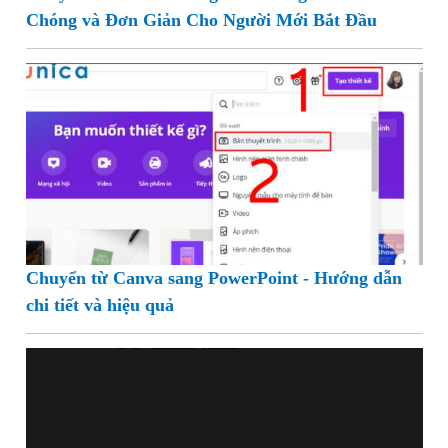
Chóng và Đơn Giản Cho Người Mới Bắt Đầu
Chuyển từ Canva sang PowerPoint - Hướng dẫn
chi tiết và hiệu quả