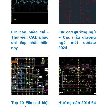
File cad phào chỉ -
File cad giường ngủ
Thư viện CAD phào
– Các mẫu giường
chỉ đẹp nhất hiện
ngủ mới update
nay
2024
Top 10 File cad biệt
Hướng dẫn 2014 64