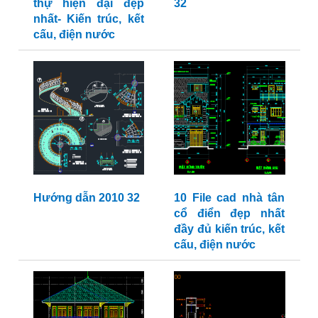
thự hiện đại đẹp
32
nhất- Kiến trúc, kết
cấu, điện nước
Hướng dẫn 2010 32
10 File cad nhà tân
cổ điển đẹp nhất
đầy đủ kiến trúc, kết
cấu, điện nước