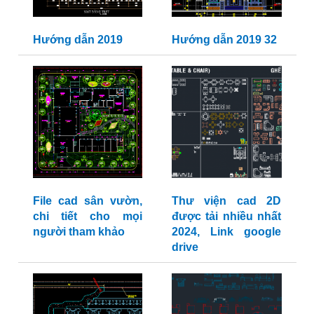
Hướng dẫn 2019
Hướng dẫn 2019 32
File cad sân vườn,
Thư viện cad 2D
chi tiết cho mọi
được tải nhiều nhất
người tham khảo
2024, Link google
drive