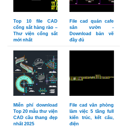
Top 10 file CAD
File cad quán cafe
cổng sắt hàng rào –
sân vườn -
Thư viện cổng sắt
Download bản vẽ
mới nhất
đầy đủ
Miễn phí download
File cad văn phòng
Top 20 mẫu thư viện
làm việc 5 tầng full
CAD cầu thang đẹp
kiến trúc, kết cấu,
nhất 2025
điện