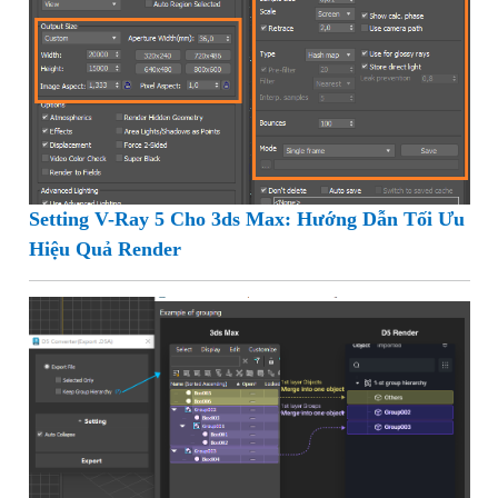
Setting V-Ray 5 Cho 3ds Max: Hướng Dẫn Tối Ưu
Hiệu Quả Render