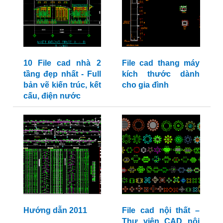
10 File cad nhà 2
File cad thang máy
tầng đẹp nhất - Full
kích thước dành
bản vẽ kiến trúc, kết
cho gia đình
cấu, điện nước
Hướng dẫn 2011
File cad nội thất –
Thư viện CAD nội