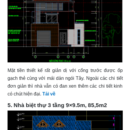
Mặt tiền thiết kế rất giản dị với cổng trước được ốp
gạch thẻ cùng với mái dán ngói Tây. Ngoài các chi tiết
đơn giản thì nhà vẫn có đan xen thêm các chi tiết kinh
có chút hiện đại.
Tải về
5. Nhà biệt thự 3 tầng 9×9.5m, 85,5m2