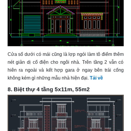
Cửa sổ dưới có mái cũng là lợp ngói làm tô điểm thêm
nét giản dị cổ điện cho ngôi nhà. Trên tầng 2 vẫn có
hiên ra ngoài và kết hợp gara ở ngay bên trái cổng
không kém gì những mẫu nhà hiện đại.
Tải về
8. Biệt thự 4 tầng 5x11m, 55m2