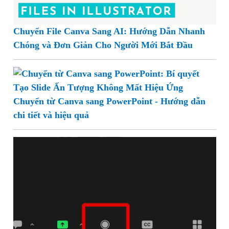
Chuyển File Canva Sang AI: Hướng Dẫn Nhanh
Chóng và Đơn Giản Cho Người Mới Bắt Đầu
Chuyển từ Canva sang PowerPoint - Hướng dẫn
chi tiết và hiệu quả