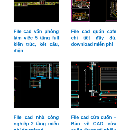
File cad văn phòng
File cad quán cafe
làm việc 5 tầng full
chi tiết đầy đủ,
kiến trúc, kết cấu,
download miễn phí
điện
File cad nhà công
File cad cửa cuốn –
nghiệp 2 tầng miễn
Bản vẽ CAD cửa