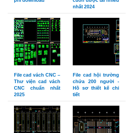
phí download
cuốn được tải nhiều
nhất 2024
File cad vách CNC –
File cad hội trường
Thư viện cad vách
chứa 200 người -
CNC chuẩn nhất
Hồ sơ thiết kế chi
2025
tiết