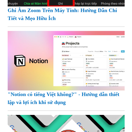
Ghi Âm Zoom Trên Máy Tính: Hướng Dẫn Chi
Tiết và Mẹo Hữu Ích
"Notion có tiếng Việt không?" - Hướng dẫn thiết
lập và lợi ích khi sử dụng