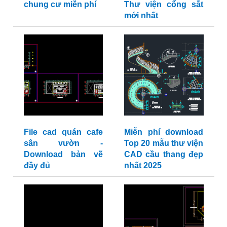
chung cư miễn phí
Thư viện cổng sắt
mới nhất
File cad quán cafe
Miễn phí download
sân vườn -
Top 20 mẫu thư viện
Download bản vẽ
CAD cầu thang đẹp
đầy đủ
nhất 2025