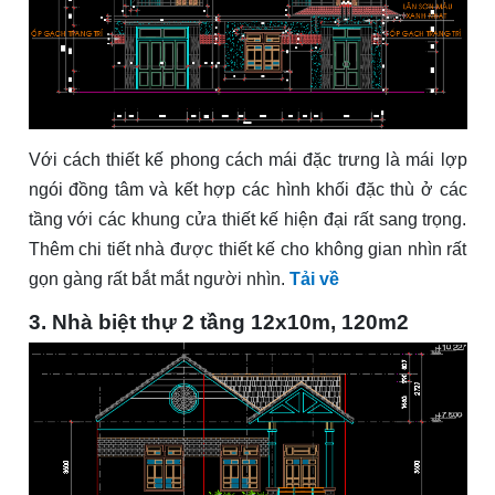
Với cách thiết kế phong cách mái đặc trưng là mái lợp
ngói đồng tâm và kết hợp các hình khối đặc thù ở các
tầng với các khung cửa thiết kế hiện đại rất sang trọng.
Thêm chi tiết nhà được thiết kế cho không gian nhìn rất
gọn gàng rất bắt mắt người nhìn.
Tải về
3. Nhà biệt thự 2 tầng 12x10m, 120m2