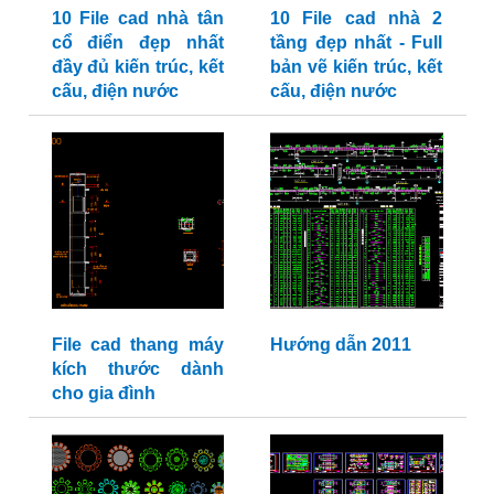
10 File cad nhà tân
10 File cad nhà 2
cổ điển đẹp nhất
tầng đẹp nhất - Full
đầy đủ kiến trúc, kết
bản vẽ kiến trúc, kết
cấu, điện nước
cấu, điện nước
File cad thang máy
Hướng dẫn 2011
kích thước dành
cho gia đình