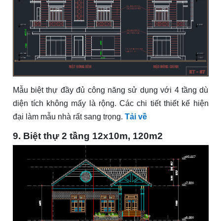
Mẫu biệt thự đầy đủ công năng sử dụng với 4 tầng dù
diện tích không mấy là rộng. Các chi tiết thiết kế hiện
đại làm mẫu nhà rất sang trọng.
Tải về
9. Biệt thự 2 tầng 12x10m, 120m2