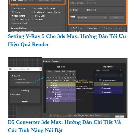
Setting V-Ray 5 Cho 3ds Max: Hướng Dẫn Tối Ưu
Hiệu Quả Render
D5 Converter 3ds Max: Hướng Dẫn Chi Tiết Và
Các Tính Năng Nổi Bật