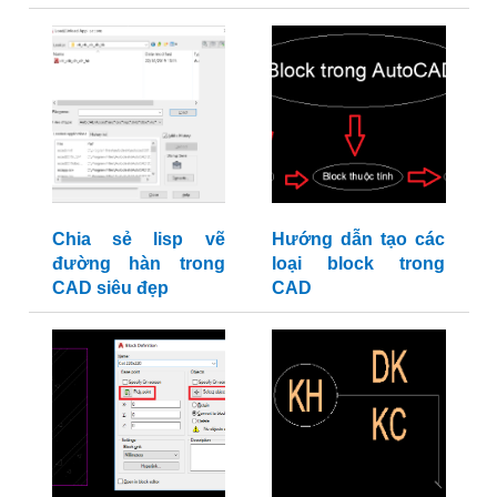
Chia sẻ lisp vẽ
Hướng dẫn tạo các
đường hàn trong
loại block trong
CAD siêu đẹp
CAD