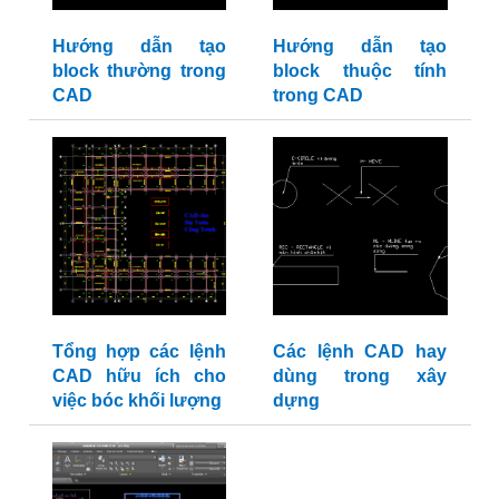
Hướng dẫn tạo
Hướng dẫn tạo
block thường trong
block thuộc tính
CAD
trong CAD
Tổng hợp các lệnh
Các lệnh CAD hay
CAD hữu ích cho
dùng trong xây
việc bóc khối lượng
dựng