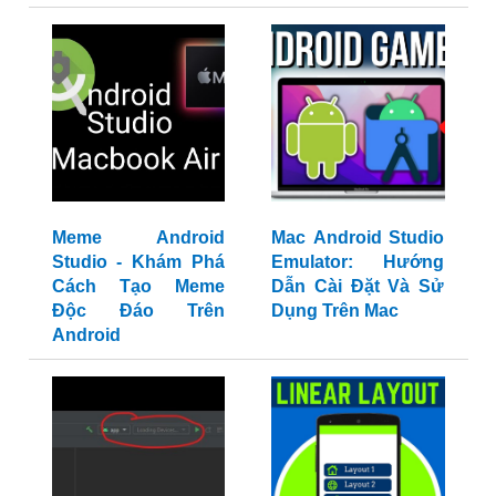
Meme Android
Mac Android Studio
Studio - Khám Phá
Emulator: Hướng
Cách Tạo Meme
Dẫn Cài Đặt Và Sử
Độc Đáo Trên
Dụng Trên Mac
Android