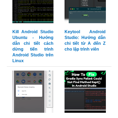
Kill Android Studio
Keytool Android
Ubuntu - Hướng
Studio: Hướng dẫn
dẫn chi tiết cách
chi tiết từ A đến Z
dừng tiến trình
cho lập trình viên
Android Studio trên
Linux