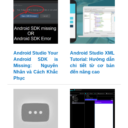
Android Studio Your
Android Studio XML
Android SDK is
Tutorial: Hướng dẫn
Missing: Nguyên
chi tiết từ cơ bản
Nhân và Cách Khắc
đến nâng cao
Phục