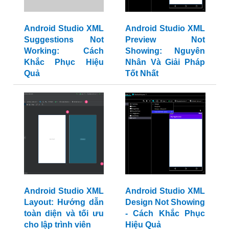
Android Studio XML
Android Studio XML
Suggestions Not
Preview Not
Working: Cách
Showing: Nguyên
Khắc Phục Hiệu
Nhân Và Giải Pháp
Quả
Tốt Nhất
Android Studio XML
Android Studio XML
Layout: Hướng dẫn
Design Not Showing
toàn diện và tối ưu
- Cách Khắc Phục
cho lập trình viên
Hiệu Quả