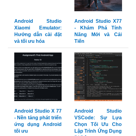
Android Studio
Android Studio X77
Xiaomi Emulator:
- Khám Phá Tính
Hướng dẫn cài đặt
Năng Mới và Cải
và tối ưu hóa
Tiến
Android Studio X 77
Android Studio
- Nền tảng phát triển
VSCode: Sự Lựa
ứng dụng Android
Chọn Tối Ưu Cho
tối ưu
Lập Trình Ứng Dụng