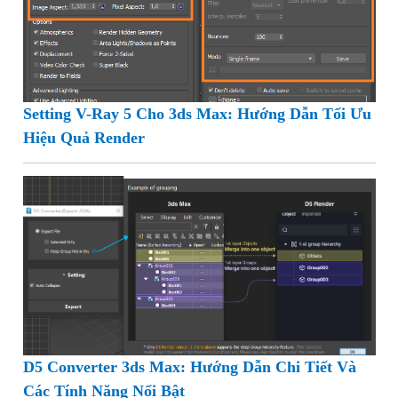
Setting V-Ray 5 Cho 3ds Max: Hướng Dẫn Tối Ưu
Hiệu Quả Render
D5 Converter 3ds Max: Hướng Dẫn Chi Tiết Và
Các Tính Năng Nổi Bật