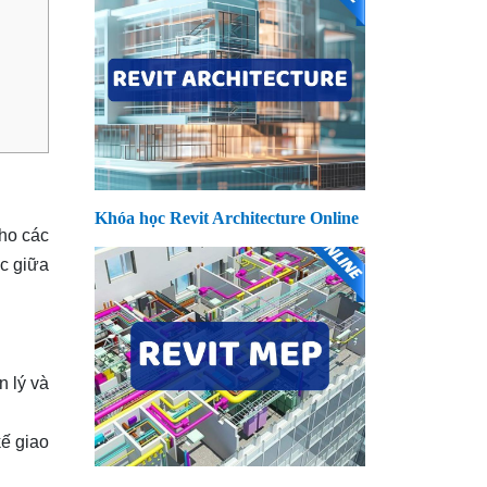
Khóa học Revit Architecture Online
cho các
ác giữa
 lý và
kế giao