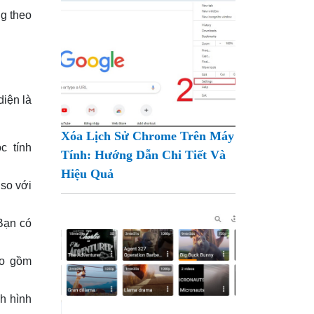
ng theo
diện là
Xóa Lịch Sử Chrome Trên Máy
c tính
Tính: Hướng Dẫn Chi Tiết Và
Hiệu Quả
 so với
Bạn có
ao gồm
h hình