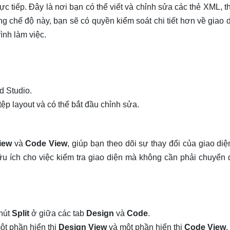
 tiếp. Đây là nơi bạn có thể viết và chỉnh sửa các thẻ XML, t
ụng chế độ này, bạn sẽ có quyền kiểm soát chi tiết hơn về giao 
ình làm việc.
d Studio.
ệp layout và có thể bắt đầu chỉnh sửa.
iew
và
Code View
, giúp bạn theo dõi sự thay đổi của giao di
ữu ích cho việc kiểm tra giao diện mà không cần phải chuyển 
 nút
Split
ở giữa các tab
Design
và
Code
.
ột phần hiển thị
Design View
và một phần hiển thị
Code View
.