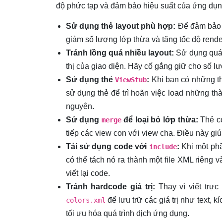
độ phức tạp và đảm bảo hiệu suất của ứng dụng
Sử dụng thẻ layout phù hợp:
Để đảm bảo h
giảm số lượng lớp thừa và tăng tốc độ rende
Tránh lồng quá nhiều layout:
Sử dụng quá n
thị của giao diện. Hãy cố gắng giữ cho số lư
Sử dụng thẻ
:
Khi bạn có những thà
ViewStub
sử dụng thẻ
để trì hoãn việc load những th
nguyên.
Sử dụng
để loại bỏ lớp thừa:
Thẻ
c
merge
tiếp các view con với view cha. Điều này giú
Tái sử dụng code với
:
Khi một phầ
include
có thể tách nó ra thành một file XML riêng 
viết lại code.
Tránh hardcode giá trị:
Thay vì viết trực
để lưu trữ các giá trị như text, 
colors.xml
tối ưu hóa quá trình dịch ứng dụng.