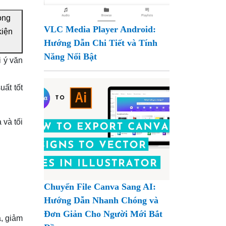
ọng
VLC Media Player Android:
kiện
Hướng Dẫn Chi Tiết và Tính
Năng Nổi Bật
i ý văn
uất tốt
 và tối
Chuyển File Canva Sang AI:
Hướng Dẫn Nhanh Chóng và
Đơn Giản Cho Người Mới Bắt
ả, giảm