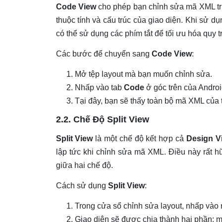
Code View
cho phép bạn chỉnh sửa mã XML trực
thuộc tính và cấu trúc của giao diện. Khi sử d
có thể sử dụng các phím tắt để tối ưu hóa quy tr
Các bước để chuyển sang
Code View
:
Mở tệp layout mà bạn muốn chỉnh sửa.
Nhấp vào tab
Code
ở góc trên của Androi
Tại đây, bạn sẽ thấy toàn bộ mã XML của t
2.2. Chế Độ Split View
Split View
là một chế độ kết hợp cả
Design V
lập tức khi chỉnh sửa mã XML. Điều này rất h
giữa hai chế độ.
Cách sử dụng
Split View
:
Trong cửa sổ chỉnh sửa layout, nhấp vào
Giao diện sẽ được chia thành hai phần: m