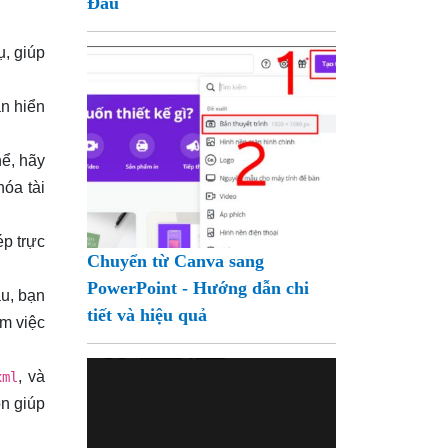
Đầu
ụ,
giúp
an hiển
hể, hãy
hóa tài
ép trực
Chuyển từ Canva sang
PowerPoint - Hướng dẫn chi
u, bạn
tiết và hiệu quả
ảm việc
, và
xml
òn giúp