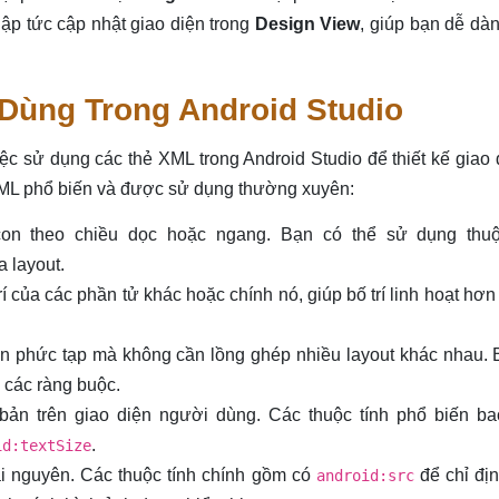
ập tức cập nhật giao diện trong
Design View
, giúp bạn dễ dà
Dùng Trong Android Studio
iệc sử dụng các thẻ XML trong Android Studio để thiết kế giao 
XML phổ biến và được sử dụng thường xuyên:
n theo chiều dọc hoặc ngang. Bạn có thể sử dụng thuộ
 layout.
rí của các phần tử khác hoặc chính nó, giúp bố trí linh hoạt hơn
ện phức tạp mà không cần lồng ghép nhiều layout khác nhau. 
n các ràng buộc.
bản trên giao diện người dùng. Các thuộc tính phổ biến b
.
id:textSize
ài nguyên. Các thuộc tính chính gồm có
để chỉ địn
android:src