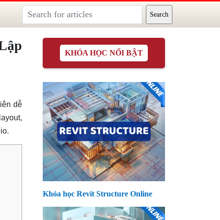
 Lập
KHÓA HỌC NỔI BẬT
iên dễ
layout,
io.
Khóa học Revit Structure Online