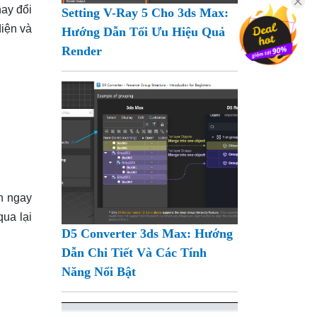
hay đổi
Setting V-Ray 5 Cho 3ds Max:
diện và
Hướng Dẫn Tối Ưu Hiệu Quả
Render
ện ngay
qua lại
D5 Converter 3ds Max: Hướng
Dẫn Chi Tiết Và Các Tính
Năng Nổi Bật