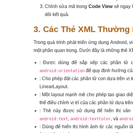
Chỉnh sửa mã trong
Code View
sẽ ngay l
dõi kết quả.
3. Các Thẻ XML Thường 
Trong quá trình phát triển ứng dụng Android, v
một phần quan trọng. Dưới đây là những thẻ 
: Được dùng để sắp xếp các phần tử co
để quy định hướng của
android:orientation
: Cho phép đặt các phần tử con dựa trên vị t
LinearLayout.
: Một layout mạnh mẽ cho phép tạo giao di
thể điều chỉnh vị trí của các phần tử dựa trê
: Thẻ này được sử dụng để hiển thị văn 
,
, và
android:text
android:textColor
andro
: Dùng để hiển thị hình ảnh từ các nguồn t