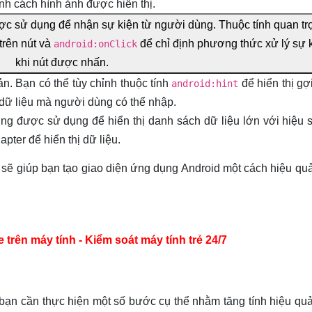
nh cách hình ảnh được hiển thị.
ược sử dụng để nhận sự kiện từ người dùng. Thuộc tính quan tr
trên nút và
để chỉ định phương thức xử lý sự 
android:onClick
khi nút được nhấn.
. Bạn có thể tùy chỉnh thuộc tính
để hiển thị gợ
android:hint
dữ liệu mà người dùng có thể nhập.
g được sử dụng để hiển thị danh sách dữ liệu lớn với hiệu s
pter để hiển thị dữ liệu.
 sẽ giúp bạn tạo giao diện ứng dụng Android một cách hiệu quả
ên máy tính - Kiểm soát máy tính trẻ 24/7
 bạn cần thực hiện một số bước cụ thể nhằm tăng tính hiệu qu