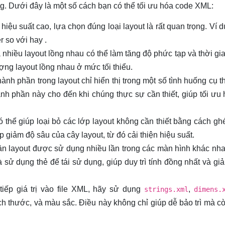
. Dưới đây là một số cách bạn có thể tối ưu hóa code XML:
iệu suất cao, lựa chọn đúng loại layout là rất quan trọng. Ví d
r so với
hay
.
hiều layout lồng nhau có thể làm tăng độ phức tạp và thời gi
ợng layout lồng nhau ở mức tối thiểu.
nh phần trong layout chỉ hiển thị trong một số tình huống cụ t
ành phần này cho đến khi chúng thực sự cần thiết, giúp tối ưu 
ó thể giúp loại bỏ các lớp layout không cần thiết bằng cách gh
p giảm độ sâu của cây layout, từ đó cải thiện hiệu suất.
n layout được sử dụng nhiều lần trong các màn hình khác nha
và sử dụng thẻ
để tái sử dụng, giúp duy trì tính đồng nhất và gi
 tiếp giá trị vào file XML, hãy sử dụng
,
strings.xml
dimens.
kích thước, và màu sắc. Điều này không chỉ giúp dễ bảo trì mà c