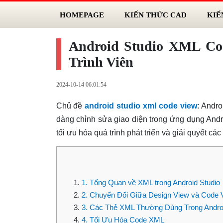
HOMEPAGE
KIẾN THỨC CAD
KIẾ
Android Studio XML Co
Trình Viên
2024-10-14 06:01:54
Chủ đề
android studio xml code view
: Andr
dàng chỉnh sửa giao diện trong ứng dụng Andr
tối ưu hóa quá trình phát triển và giải quyết c
1. Tổng Quan về XML trong Android Studio
2. Chuyển Đổi Giữa Design View và Code 
3. Các Thẻ XML Thường Dùng Trong Androi
4. Tối Ưu Hóa Code XML