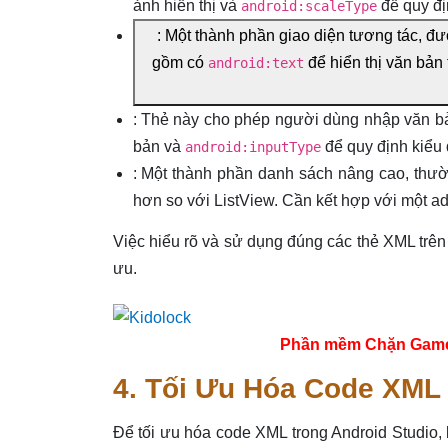
ảnh hiển thị và
để quy đị
android:scaleType
: Một thành phần giao diện tương tác, đ
gồm có
để hiển thị văn bản 
android:text
: Thẻ này cho phép người dùng nhập văn bản
bản và
để quy định kiểu 
android:inputType
: Một thành phần danh sách nâng cao, thườn
hơn so với ListView. Cần kết hợp với một ada
Việc hiểu rõ và sử dụng đúng các thẻ XML trên
ưu.
Phần mềm Chặn Game tr
4. Tối Ưu Hóa Code XML
Để tối ưu hóa code XML trong Android Studio,