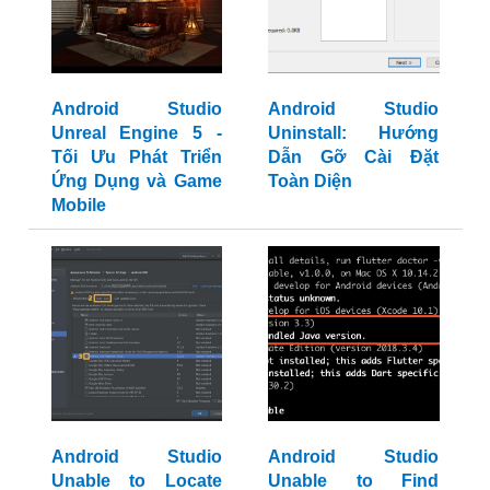
Android Studio
Android Studio
Unreal Engine 5 -
Uninstall: Hướng
Tối Ưu Phát Triển
Dẫn Gỡ Cài Đặt
Ứng Dụng và Game
Toàn Diện
Mobile
Android Studio
Android Studio
Unable to Locate
Unable to Find