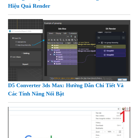
Hiệu Quả Render
D5 Converter 3ds Max: Hướng Dẫn Chi Tiết Và
Các Tính Năng Nổi Bật