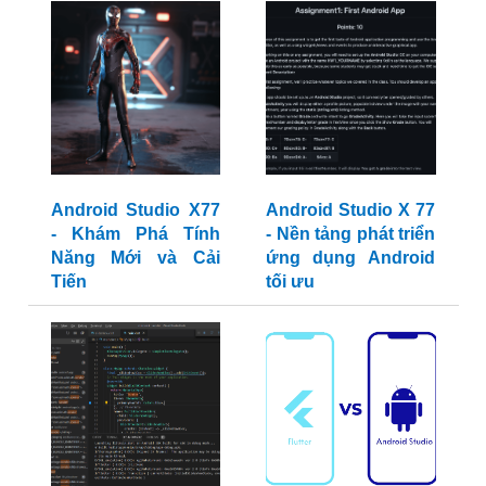
Android Studio X77
Android Studio X 77
- Khám Phá Tính
- Nền tảng phát triển
Năng Mới và Cải
ứng dụng Android
Tiến
tối ưu