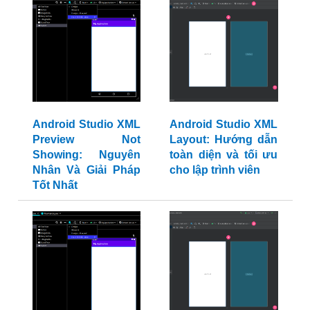
Android Studio XML
Android Studio XML
Preview Not
Layout: Hướng dẫn
Showing: Nguyên
toàn diện và tối ưu
Nhân Và Giải Pháp
cho lập trình viên
Tốt Nhất