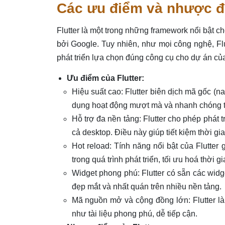
Các ưu điểm và nhược đi
Flutter là một trong những framework nổi bật c
bởi Google. Tuy nhiên, như mọi công nghệ, Fl
phát triển lựa chọn đúng công cụ cho dự án củ
Ưu điểm của Flutter:
Hiệu suất cao: Flutter biên dịch mã gốc (
dụng hoạt động mượt mà và nhanh chóng trê
Hỗ trợ đa nền tảng: Flutter cho phép phát 
cả desktop. Điều này giúp tiết kiệm thời gian
Hot reload: Tính năng nổi bật của Flutter 
trong quá trình phát triển, tối ưu hoá thời 
Widget phong phú: Flutter có sẵn các widg
đẹp mắt và nhất quán trên nhiều nền tảng.
Mã nguồn mở và cộng đồng lớn: Flutter là
như tài liệu phong phú, dễ tiếp cận.