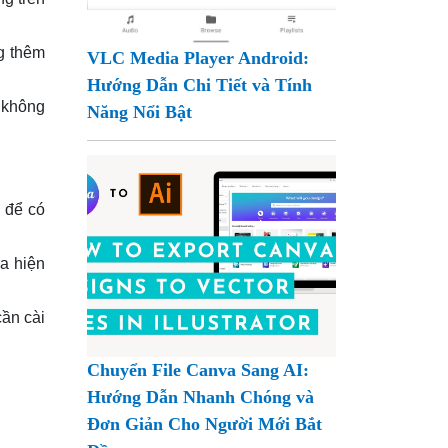
ng thêm
VLC Media Player Android:
Hướng Dẫn Chi Tiết và Tính
 không
Năng Nổi Bật
 để có
ra hiện
cần cài
Chuyển File Canva Sang AI:
Hướng Dẫn Nhanh Chóng và
Đơn Giản Cho Người Mới Bắt