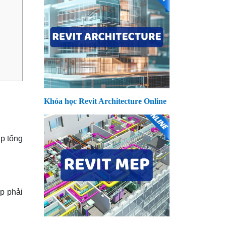
Khóa học Revit Architecture Online
ấp tổng
ặp phải