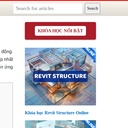
KHÓA HỌC NỔI BẬT
i động.
p nhất
ển ứng
Khóa học Revit Structure Online