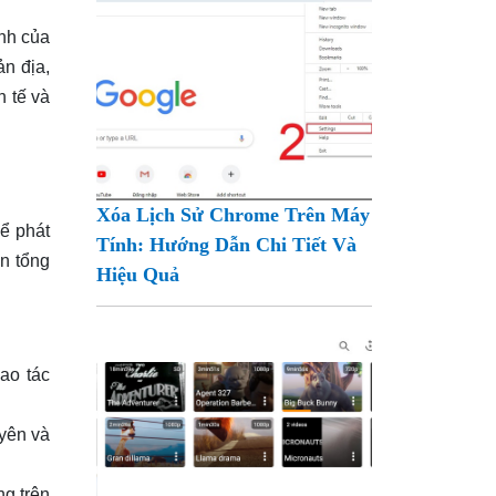
ình của
ản địa,
h tế và
Xóa Lịch Sử Chrome Trên Máy
để phát
Tính: Hướng Dẫn Chi Tiết Và
n tổng
Hiệu Quả
ao tác
yên và
ng trên