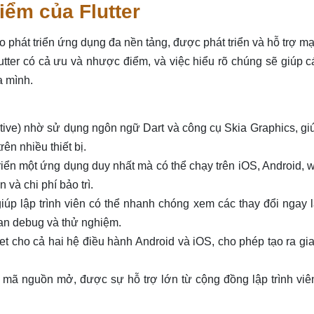
ểm của Flutter
ho phát triển ứng dụng đa nền tảng, được phát triển và hỗ trợ 
utter có cả ưu và nhược điểm, và việc hiểu rõ chúng sẽ giúp 
a mình.
native) nhờ sử dụng ngôn ngữ Dart và công cụ Skia Graphics, g
n nhiều thiết bị.
triển một ứng dụng duy nhất mà có thể chạy trên iOS, Android, 
 và chi phí bảo trì.
giúp lập trình viên có thể nhanh chóng xem các thay đổi ngay 
gian debug và thử nghiệm.
et cho cả hai hệ điều hành Android và iOS, cho phép tạo ra gi
 mã nguồn mở, được sự hỗ trợ lớn từ cộng đồng lập trình viê