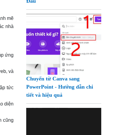
Đầu
mạnh mẽ
các nhà
iúp ứng
web, và
Chuyển từ Canva sang
PowerPoint - Hướng dẫn chi
lập tức
tiết và hiệu quả
ao diện
n cũng