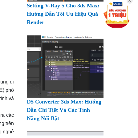
Setting V-Ray 5 Cho 3ds Max:
Hướng Dẫn Tối Ưu Hiệu Quả
Render
dụng di
DE) phổ
rình và
D5 Converter 3ds Max: Hướng
Dẫn Chi Tiết Và Các Tính
 ra các
Năng Nổi Bật
ng trên
ng nghệ