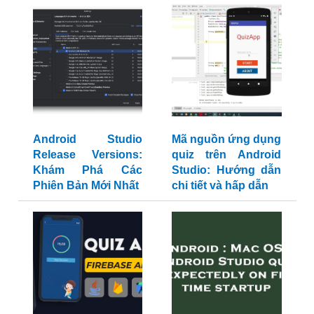
Android Studio
Mã nguồn ứng dụng
Release Versions:
quiz trên Android
Khám Phá Các
Studio: Hướng dẫn
Phiên Bản Mới Nhất
chi tiết và hấp dẫn