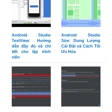
Android Studio
Android Studio
TextView: Hướng
Size: Dung Lượng
dẫn đầy đủ và chi
Cài Đặt và Cách Tối
tiết cho lập trình
Ưu Hóa
viên