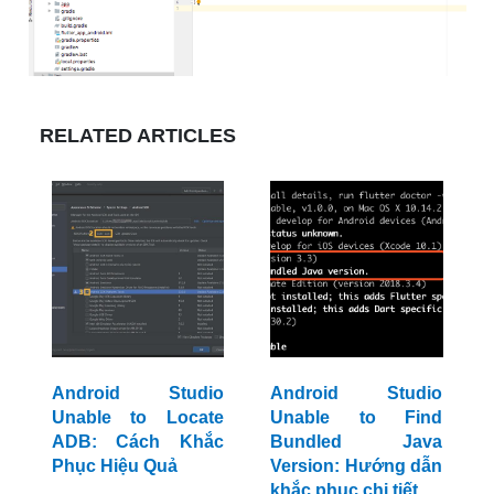
RELATED ARTICLES
Android Studio
Android Studio
Unable to Locate
Unable to Find
ADB: Cách Khắc
Bundled Java
Phục Hiệu Quả
Version: Hướng dẫn
khắc phục chi tiết