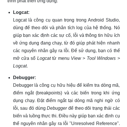
trình phát triển ứng dụng:
Logcat:
Logcat là công cụ quan trọng trong Android Studio,
dùng để theo dõi và phân tích log của hệ thống. Nó
giúp bạn xác định các sự cố, lỗi và thông tin hữu ích
về ứng dụng đang chạy, từ đó giúp phát hiện nhanh
các nguyên nhân gây ra lỗi. Để sử dụng, bạn có thể
mở cửa sổ
Logcat
từ menu
View > Tool Windows >
Logcat
.
Debugger:
Debugger là công cụ hữu hiệu để kiểm tra dòng mã,
điểm ngắt (breakpoints) và các biến trong khi ứng
dụng chạy. Đặt điểm ngắt tại dòng mã nghi ngờ có
lỗi, sau đó dùng
Debugger
để theo dõi trạng thái các
biến và luồng thực thi. Điều này giúp bạn xác định cụ
thể nguyên nhân gây ra lỗi "Unresolved Reference".