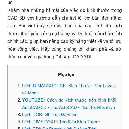
3d":
Khám phá những bí mật của việc đo kích thước trong
CAD 3D với hướng dẫn chi tiết từ cơ bản đến nâng
cao. Bài viết này sẽ đưa bạn qua các lệnh đo kích
thước thiết yếu, công cụ hỗ trợ và kỹ thuật đảm bảo tính
chính xác, giúp bạn nâng cao kỹ năng thiết kế và tối ưu
hóa công việc. Hãy cùng chúng tôi khám phá và trở
thành chuyên gia trong lĩnh vực CAD 3D!
Mục lục
Lệnh DIMASSOC: Ghi Kích Thước Bên Layout
và Model
YOUTUBE:
Cách đo kích thước trên hình khối
AutoCAD 3D - Học AutoCAD - HocThatNhanh.vn
Lệnh DOR: Ghi Tọa Độ Điểm
Lệnh DIMSTYSLE: Tạo Kiểu Kích Thước
Lệnh DDI: Đo Đường Kính Đường Tròn