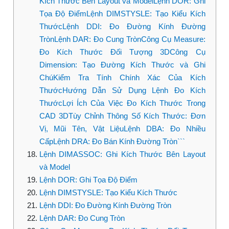
Kích Thước Bên Layout và ModelLệnh DOR: Ghi
Tọa Độ ĐiểmLệnh DIMSTYSLE: Tạo Kiểu Kích
ThướcLệnh DDI: Đo Đường Kính Đường
TrònLệnh DAR: Đo Cung TrònCông Cụ Measure:
Đo Kích Thước Đối Tượng 3DCông Cụ
Dimension: Tạo Đường Kích Thước và Ghi
ChúKiểm Tra Tính Chính Xác Của Kích
ThướcHướng Dẫn Sử Dụng Lệnh Đo Kích
ThướcLợi Ích Của Việc Đo Kích Thước Trong
CAD 3DTùy Chỉnh Thông Số Kích Thước: Đơn
Vị, Mũi Tên, Vật LiệuLệnh DBA: Đo Nhiều
CấpLệnh DRA: Đo Bán Kính Đường Tròn```
Lệnh DIMASSOC: Ghi Kích Thước Bên Layout
và Model
Lệnh DOR: Ghi Tọa Độ Điểm
Lệnh DIMSTYSLE: Tạo Kiểu Kích Thước
Lệnh DDI: Đo Đường Kính Đường Tròn
Lệnh DAR: Đo Cung Tròn