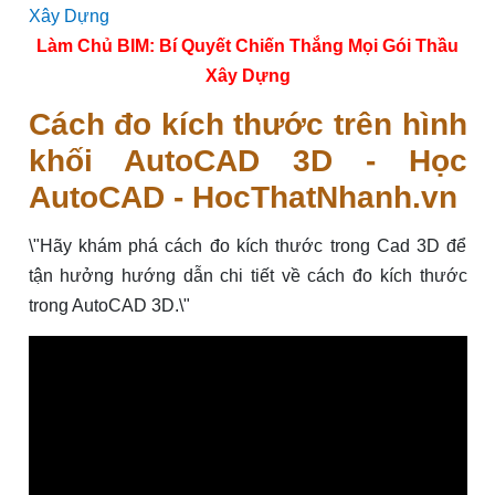
Làm Chủ BIM: Bí Quyết Chiến Thắng Mọi Gói Thầu
Xây Dựng
Cách đo kích thước trên hình
khối AutoCAD 3D - Học
AutoCAD - HocThatNhanh.vn
\"Hãy khám phá cách đo kích thước trong Cad 3D để
tận hưởng hướng dẫn chi tiết về cách đo kích thước
trong AutoCAD 3D.\"