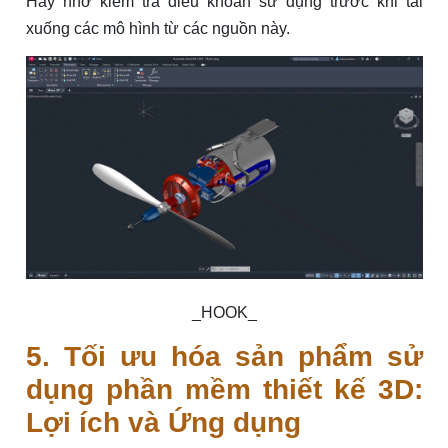
Hãy nhớ kiểm tra điều khoản sử dụng trước khi tải
xuống các mô hình từ các nguồn này.
_HOOK_
5. Tối ưu hóa sản phẩm sử
dụng phần mềm thiết kế 3D:
Lợi ích và Ứng dụng