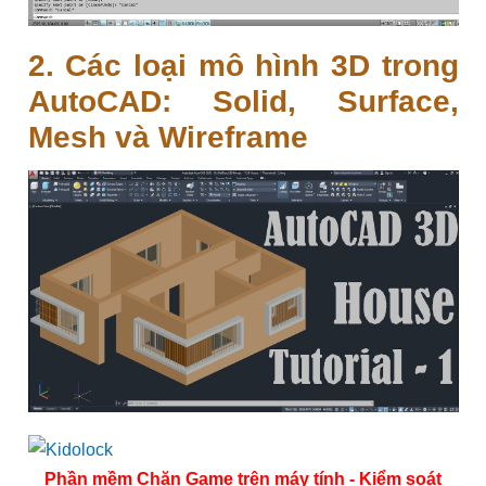
2. Các loại mô hình 3D trong
AutoCAD: Solid, Surface,
Mesh và Wireframe
Phần mềm Chặn Game trên máy tính - Kiểm soát