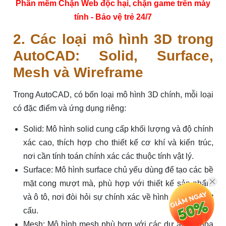
Phần mềm Chặn Web độc hại, chặn game trên máy
tính - Bảo vệ trẻ 24/7
2. Các loại mô hình 3D trong
AutoCAD: Solid, Surface,
Mesh và Wireframe
Trong AutoCAD, có bốn loại mô hình 3D chính, mỗi loại
có đặc điểm và ứng dụng riêng:
Solid: Mô hình solid cung cấp khối lượng và độ chính
xác cao, thích hợp cho thiết kế cơ khí và kiến trúc,
nơi cần tính toán chính xác các thuộc tính vật lý.
Surface: Mô hình surface chủ yếu dùng để tạo các bề
mặt cong mượt mà, phù hợp với thiết kế sản phẩm
và ô tô, nơi đòi hỏi sự chính xác về hình dáng và kết
cấu.
Mesh: Mô hình mesh phù hợp với các dự án đồ họa