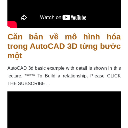
Căn bản về mô hình hóa
trong AutoCAD 3D từng bước
một
AutoCAD 3d basic example with detail is shown in this
lecture. ****** To Build a relationship, Please CLICK
THE SUBSCRIBE ...