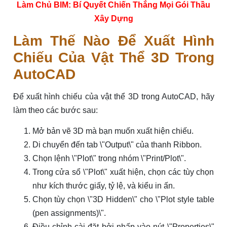
Làm Chủ BIM: Bí Quyết Chiến Thắng Mọi Gói Thầu
Xây Dựng
Làm Thế Nào Để Xuất Hình
Chiếu Của Vật Thể 3D Trong
AutoCAD
Để xuất hình chiếu của vật thể 3D trong AutoCAD, hãy
làm theo các bước sau:
Mở bản vẽ 3D mà bạn muốn xuất hiện chiếu.
Di chuyển đến tab \"Output\" của thanh Ribbon.
Chọn lệnh \"Plot\" trong nhóm \"Print/Plot\".
Trong cửa sổ \"Plot\" xuất hiện, chọn các tùy chọn
như kích thước giấy, tỷ lệ, và kiểu in ấn.
Chọn tùy chọn \"3D Hidden\" cho \"Plot style table
(pen assignments)\".
Điều chỉnh cài đặt bởi nhấp vào nút \"Properties\"