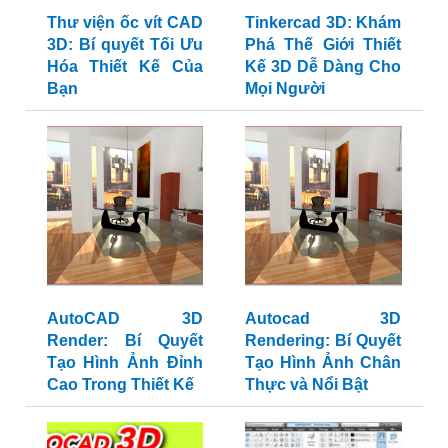
Thư viện ốc vít CAD
Tinkercad 3D: Khám
3D: Bí quyết Tối Ưu
Phá Thế Giới Thiết
Hóa Thiết Kế Của
Kế 3D Dễ Dàng Cho
Bạn
Mọi Người
AutoCAD 3D
Autocad 3D
Render: Bí Quyết
Rendering: Bí Quyết
Tạo Hình Ảnh Đỉnh
Tạo Hình Ảnh Chân
Cao Trong Thiết Kế
Thực và Nổi Bật