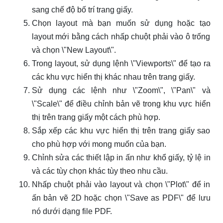
sang chế độ bố trí trang giấy.
Chọn layout mà bạn muốn sử dụng hoặc tạo
layout mới bằng cách nhấp chuột phải vào ô trống
và chọn \"New Layout\".
Trong layout, sử dụng lệnh \"Viewports\" để tạo ra
các khu vực hiển thị khác nhau trên trang giấy.
Sử dụng các lệnh như \"Zoom\", \"Pan\" và
\"Scale\" để điều chỉnh bản vẽ trong khu vực hiển
thị trên trang giấy một cách phù hợp.
Sắp xếp các khu vực hiển thị trên trang giấy sao
cho phù hợp với mong muốn của bạn.
Chỉnh sửa các thiết lập in ấn như khổ giấy, tỷ lệ in
và các tùy chọn khác tùy theo nhu cầu.
Nhấp chuột phải vào layout và chọn \"Plot\" để in
ấn bản vẽ 2D hoặc chọn \"Save as PDF\" để lưu
nó dưới dạng file PDF.