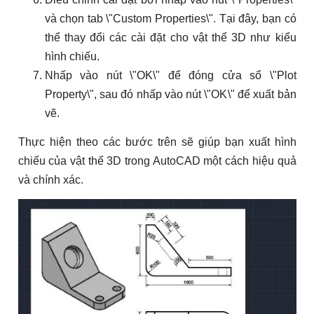
và chọn tab \"Custom Properties\". Tại đây, bạn có
thể thay đổi các cài đặt cho vật thể 3D như kiểu
hình chiếu.
Nhấp vào nút \"OK\" để đóng cửa sổ \"Plot
Property\", sau đó nhấp vào nút \"OK\" để xuất bản
vẽ.
Thực hiện theo các bước trên sẽ giúp bạn xuất hình
chiếu của vật thể 3D trong AutoCAD một cách hiệu quả
và chính xác.