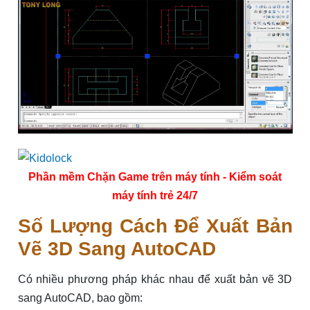
Phần mềm Chặn Game trên máy tính - Kiểm soát
máy tính trẻ 24/7
Số Lượng Cách Để Xuất Bản
Vẽ 3D Sang AutoCAD
Có nhiều phương pháp khác nhau để xuất bản vẽ 3D
sang AutoCAD, bao gồm: