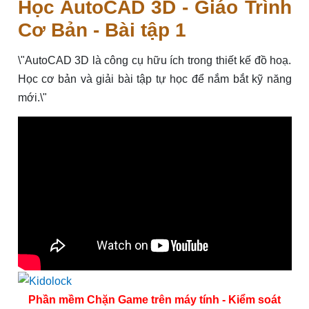
Học AutoCAD 3D - Giáo Trình
Cơ Bản - Bài tập 1
\"AutoCAD 3D là công cụ hữu ích trong thiết kế đồ hoạ.
Học cơ bản và giải bài tập tự học để nắm bắt kỹ năng
mới.\"
Phần mềm Chặn Game trên máy tính - Kiểm soát