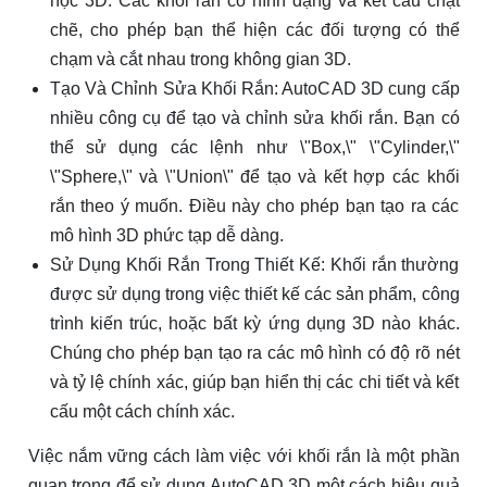
học 3D. Các khối rắn có hình dạng và kết cấu chặt
chẽ, cho phép bạn thể hiện các đối tượng có thể
chạm và cắt nhau trong không gian 3D.
Tạo Và Chỉnh Sửa Khối Rắn: AutoCAD 3D cung cấp
nhiều công cụ để tạo và chỉnh sửa khối rắn. Bạn có
thể sử dụng các lệnh như \"Box,\" \"Cylinder,\"
\"Sphere,\" và \"Union\" để tạo và kết hợp các khối
rắn theo ý muốn. Điều này cho phép bạn tạo ra các
mô hình 3D phức tạp dễ dàng.
Sử Dụng Khối Rắn Trong Thiết Kế: Khối rắn thường
được sử dụng trong việc thiết kế các sản phẩm, công
trình kiến trúc, hoặc bất kỳ ứng dụng 3D nào khác.
Chúng cho phép bạn tạo ra các mô hình có độ rõ nét
và tỷ lệ chính xác, giúp bạn hiển thị các chi tiết và kết
cấu một cách chính xác.
Việc nắm vững cách làm việc với khối rắn là một phần
quan trọng để sử dụng AutoCAD 3D một cách hiệu quả