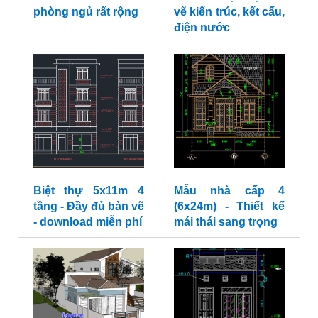
phòng ngủ rất rộng
vẽ kiến trúc, kết cấu,
điện nước
Biệt thự 5x11m 4
Mẫu nhà cấp 4
tầng - Đầy đủ bản vẽ
(6x24m) - Thiết kế
- download miễn phí
mái thái sang trọng