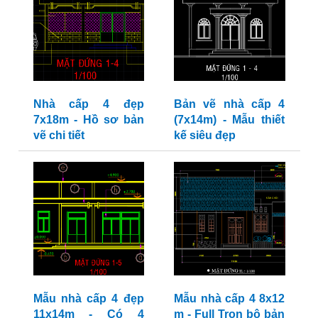
Nhà cấp 4 đẹp
Bản vẽ nhà cấp 4
7x18m - Hồ sơ bản
(7x14m) - Mẫu thiết
vẽ chi tiết
kế siêu đẹp
Mẫu nhà cấp 4 đẹp
Mẫu nhà cấp 4 8x12
11x14m - Có 4
m - Full Trọn bộ bản