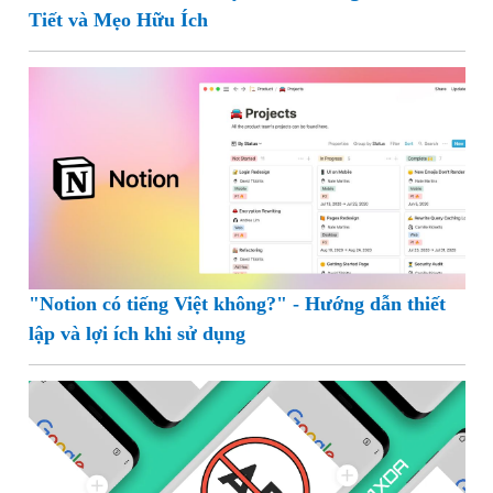
Tiết và Mẹo Hữu Ích
"Notion có tiếng Việt không?" - Hướng dẫn thiết
lập và lợi ích khi sử dụng