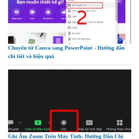
Chuyển từ Canva sang PowerPoint - Hướng dẫn
chi tiết và hiệu quả
Ghi Âm Zoom Trên Máy Tính: Hướng Dẫn Chi