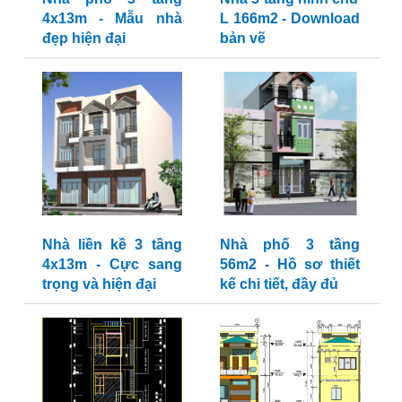
4x13m - Mẫu nhà
L 166m2 - Download
đẹp hiện đại
bản vẽ
Nhà liền kề 3 tầng
Nhà phố 3 tầng
4x13m - Cực sang
56m2 - Hồ sơ thiết
trọng và hiện đại
kế chi tiết, đầy đủ