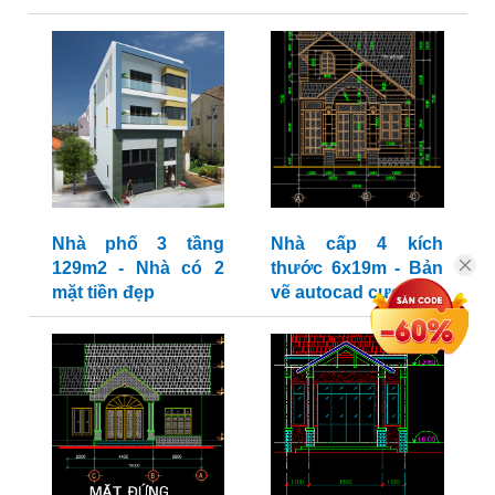
Nhà phố 3 tầng
Nhà cấp 4 kích
129m2 - Nhà có 2
thước 6x19m - Bản
mặt tiền đẹp
vẽ autocad cực đẹp