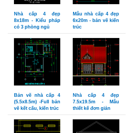
Nhà cấp 4 đẹp
Mẫu nhà cấp 4 đẹp
8x18m - Kiểu pháp
6x20m - bản vẽ kiến
có 3 phòng ngủ
trúc
Bản vẽ nhà cấp 4
Nhà cấp 4 đẹp
(5.5x8.5m) -Full bản
7.5x19.5m - Mẫu
vẽ kết cấu, kiến trúc
thiết kế đơn giản