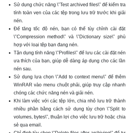
Sử dụng chức năng \"Test archived files\" để kiểm tra
tính toàn vẹn của các tệp trong lưu trữ trước khi giải
nén.
Để tăng tốc độ nén, bạn có thể tùy chỉnh cài đặt
\"Compression method\" và \"Dictionary size\" phù
hợp với loại tệp bạn đang nén.
Tận dụng tính năng \"Profiles\" để lưu các cài đặt nén
ưa thích của bạn, giúp dễ dàng áp dụng cho các lần
nén sau.
Sử dụng lựa chọn \"Add to context menu\" để thêm
WinRAR vào menu chuột phải, giúp truy cập nhanh
chóng các chức năng nén và giải nén.
Khi làm việc với các tệp lớn, chia nhỏ lưu trữ thành
nhiều phần bằng cách sử dụng tùy chọn \"Split to
volumes, bytes\", thuận lợi cho việc lưu trữ hoặc chia
sẻ qua email.
Chỉ định tùy chọn \"Delete files after archiving\" để tự