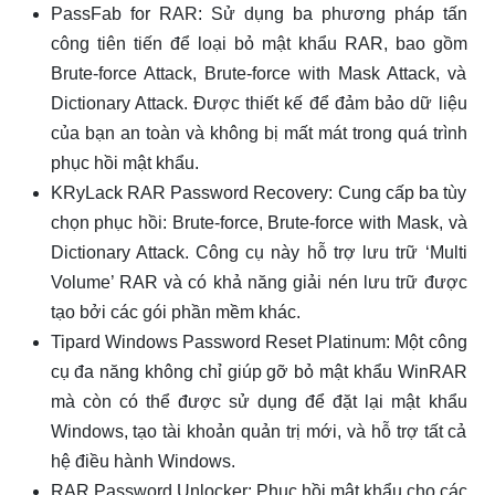
PassFab for RAR: Sử dụng ba phương pháp tấn
công tiên tiến để loại bỏ mật khẩu RAR, bao gồm
Brute-force Attack, Brute-force with Mask Attack, và
Dictionary Attack. Được thiết kế để đảm bảo dữ liệu
của bạn an toàn và không bị mất mát trong quá trình
phục hồi mật khẩu.
KRyLack RAR Password Recovery: Cung cấp ba tùy
chọn phục hồi: Brute-force, Brute-force with Mask, và
Dictionary Attack. Công cụ này hỗ trợ lưu trữ ‘Multi
Volume’ RAR và có khả năng giải nén lưu trữ được
tạo bởi các gói phần mềm khác.
Tipard Windows Password Reset Platinum: Một công
cụ đa năng không chỉ giúp gỡ bỏ mật khẩu WinRAR
mà còn có thể được sử dụng để đặt lại mật khẩu
Windows, tạo tài khoản quản trị mới, và hỗ trợ tất cả
hệ điều hành Windows.
RAR Password Unlocker: Phục hồi mật khẩu cho các