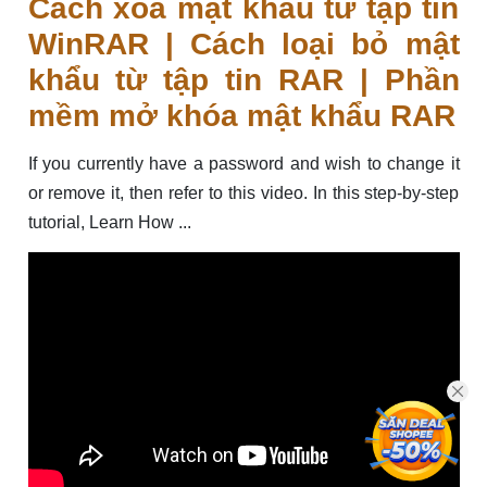
Cách xóa mật khẩu từ tập tin
WinRAR | Cách loại bỏ mật
khẩu từ tập tin RAR | Phần
mềm mở khóa mật khẩu RAR
If you currently have a password and wish to change it
or remove it, then refer to this video. In this step-by-step
tutorial, Learn How ...