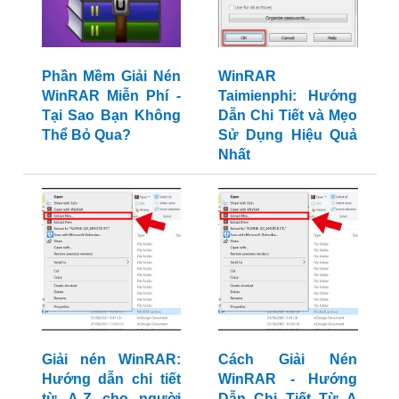
Phần Mềm Giải Nén
WinRAR
WinRAR Miễn Phí -
Taimienphi: Hướng
Tại Sao Bạn Không
Dẫn Chi Tiết và Mẹo
Thể Bỏ Qua?
Sử Dụng Hiệu Quả
Nhất
Giải nén WinRAR:
Cách Giải Nén
Hướng dẫn chi tiết
WinRAR - Hướng
từ A-Z cho người
Dẫn Chi Tiết Từ A