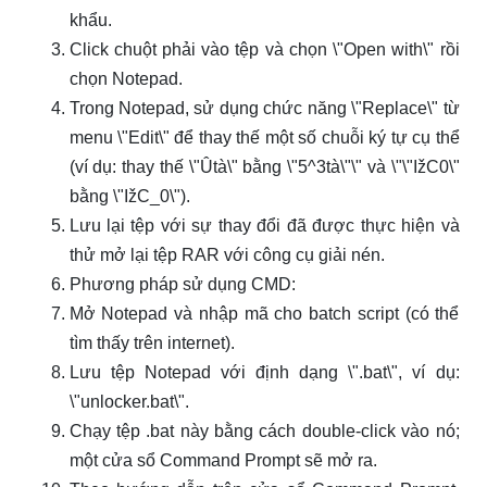
khẩu.
Click chuột phải vào tệp và chọn \"Open with\" rồi
chọn Notepad.
Trong Notepad, sử dụng chức năng \"Replace\" từ
menu \"Edit\" để thay thế một số chuỗi ký tự cụ thể
(ví dụ: thay thế \"Ûtà\" bằng \"5^3tà\"\" và \"\"IžC0\"
bằng \"IžC_0\").
Lưu lại tệp với sự thay đổi đã được thực hiện và
thử mở lại tệp RAR với công cụ giải nén.
Phương pháp sử dụng CMD:
Mở Notepad và nhập mã cho batch script (có thể
tìm thấy trên internet).
Lưu tệp Notepad với định dạng \".bat\", ví dụ:
\"unlocker.bat\".
Chạy tệp .bat này bằng cách double-click vào nó;
một cửa sổ Command Prompt sẽ mở ra.