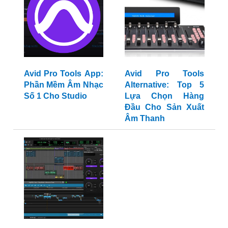
Avid Pro Tools App:
Avid Pro Tools
Phần Mềm Âm Nhạc
Alternative: Top 5
Số 1 Cho Studio
Lựa Chọn Hàng
Đầu Cho Sản Xuất
Âm Thanh