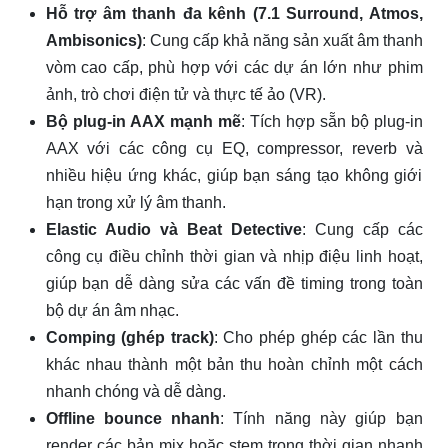
Hỗ trợ âm thanh đa kênh (7.1 Surround, Atmos,
Ambisonics)
: Cung cấp khả năng sản xuất âm thanh
vòm cao cấp, phù hợp với các dự án lớn như phim
ảnh, trò chơi điện tử và thực tế ảo (VR).
Bộ plug-in AAX mạnh mẽ
: Tích hợp sẵn bộ plug-in
AAX với các công cụ EQ, compressor, reverb và
nhiều hiệu ứng khác, giúp bạn sáng tạo không giới
hạn trong xử lý âm thanh.
Elastic Audio và Beat Detective
: Cung cấp các
công cụ điều chỉnh thời gian và nhịp điệu linh hoạt,
giúp bạn dễ dàng sửa các vấn đề timing trong toàn
bộ dự án âm nhạc.
Comping (ghép track)
: Cho phép ghép các lần thu
khác nhau thành một bản thu hoàn chỉnh một cách
nhanh chóng và dễ dàng.
Offline bounce nhanh
: Tính năng này giúp bạn
render các bản mix hoặc stem trong thời gian nhanh