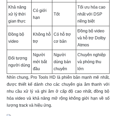
Khả năng
Tối ưu hóa cao
Có giới
xử lý thời
Tốt
nhất với DSP
hạn
gian thực
riêng biệt
Đồng bộ video
Đồng bộ
Không hỗ
Có hỗ trợ
và hỗ trợ Dolby
video
trợ
cơ bản
Atmos
Người
Người
Chuyên nghiệp
Đối tượng
mới bắt
dùng bán
và phòng thu
người dùng
đầu
chuyên
lớn
Nhìn chung, Pro Tools HD là phiên bản mạnh mẽ nhất,
được thiết kế dành cho các chuyên gia âm thanh với
nhu cầu xử lý và ghi âm ở cấp độ cao nhất, đồng bộ
hóa video và khả năng mở rộng không giới hạn về số
lượng track và hiệu ứng.