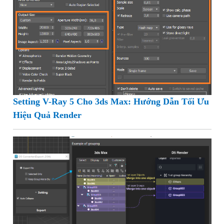
Setting V-Ray 5 Cho 3ds Max: Hướng Dẫn Tối Ưu
Hiệu Quả Render