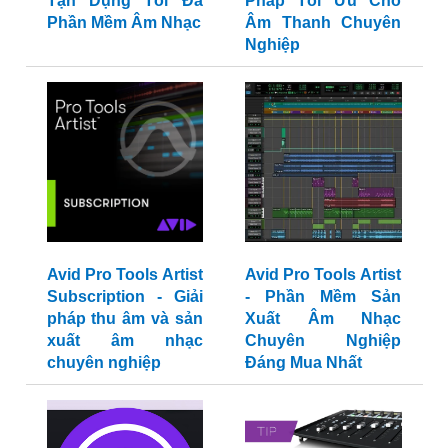
Tận Dụng Tối Đa
Pháp Tối Ưu Cho
Phần Mềm Âm Nhạc
Âm Thanh Chuyên
Nghiệp
Avid Pro Tools Artist
Avid Pro Tools Artist
Subscription - Giải
- Phần Mềm Sản
pháp thu âm và sản
Xuất Âm Nhạc
xuất âm nhạc
Chuyên Nghiệp
chuyên nghiệp
Đáng Mua Nhất