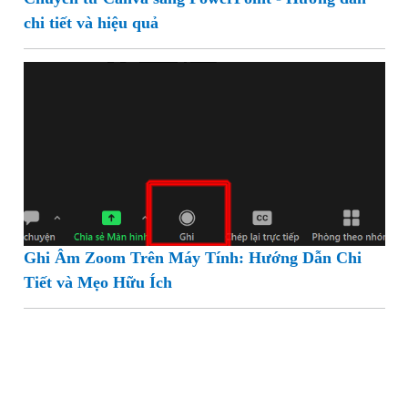
Chuyển từ Canva sang PowerPoint - Hướng dẫn
chi tiết và hiệu quả
Ghi Âm Zoom Trên Máy Tính: Hướng Dẫn Chi
Tiết và Mẹo Hữu Ích