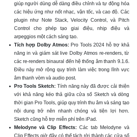
giúp người dùng dễ dàng điều chỉnh và tự động hóa
các hiệu ứng như nốt nhạc, vận tốc, và cao độ. Các
plugin như Note Stack, Velocity Control, và Pitch
Control cho phép tạo giai điệu, nhịp điệu và
arpeggios một cách sáng tạo.
Tích hợp Dolby Atmos:
Pro Tools 2024 hỗ trợ khả
năng in và giám sát live Dolby Atmos re-renders, từ
các re-renders binaural đến hệ thống âm thanh 9.1.6.
Điều này mở rộng quy trình làm việc trong lĩnh vực
âm thanh vòm và audio post.
Pro Tools Sketch:
Tính năng này đã được cải thiện
với khả năng kéo thả giữa cửa sổ Sketch và dòng
thời gian Pro Tools, giúp quy trình thu âm và sáng tạo
nội dung trở nên nhanh chóng và tiện lợi hơn.
Sketch cũng hỗ trợ miễn phí trên iPad.
Melodyne và Clip Effects:
Các tab Melodyne và
Clip Effects giờ đây có thể tách rời thành các cửa sổ