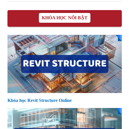
2 Facebook Apps
2 Facebook Apps
on Android: Cách
on 1 Phone: Hướng
sử dụng nhiều tài
Dẫn Sử Dụng
khoản hiệu quả
Thông Minh
KHÓA HỌC NỔI BẬT