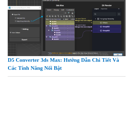
Setting V-Ray 5 Cho 3ds Max: Hướng Dẫn Tối Ưu
Hiệu Quả Render
D5 Converter 3ds Max: Hướng Dẫn Chi Tiết Và
Các Tính Năng Nổi Bật