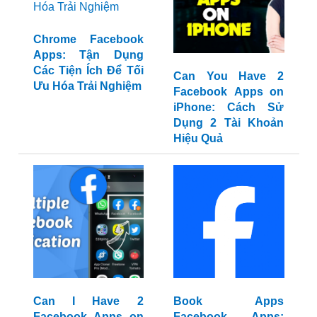
Chrome Facebook
Can You Have 2
Apps: Tận Dụng
Facebook Apps on
Các Tiện Ích Để Tối
iPhone: Cách Sử
Ưu Hóa Trải Nghiệm
Dụng 2 Tài Khoản
Hiệu Quả