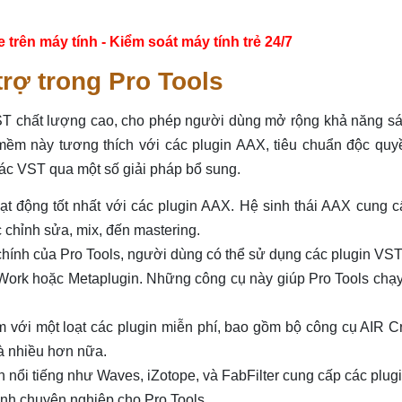
ên máy tính - Kiểm soát máy tính trẻ 24/7
trợ trong Pro Tools
 VST chất lượng cao, cho phép người dùng mở rộng khả năng s
ềm này tương thích với các plugin AAX, tiêu chuẩn độc quy
ác VST qua một số giải pháp bổ sung.
ạt động tốt nhất với các plugin AAX. Hệ sinh thái AAX cung 
 chỉnh sửa, mix, đến mastering.
hính của Pro Tools, người dùng có thể sử dụng các plugin VS
Work hoặc Metaplugin. Những công cụ này giúp Pro Tools chạ
 với một loạt các plugin miễn phí, bao gồm bộ công cụ AIR C
và nhiều hơn nữa.
n nổi tiếng như Waves, iZotope, và FabFilter cung cấp các plu
nh chuyên nghiệp cho Pro Tools.