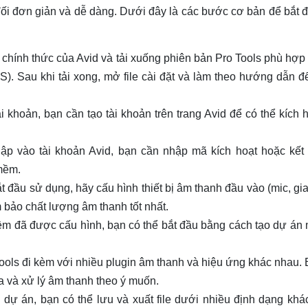
đối đơn giản và dễ dàng. Dưới đây là các bước cơ bản để bắt 
chính thức của Avid và tải xuống phiên bản Pro Tools phù hợp
. Sau khi tải xong, mở file cài đặt và làm theo hướng dẫn đ
 khoản, bạn cần tạo tài khoản trên trang Avid để có thể kích 
p vào tài khoản Avid, bạn cần nhập mã kích hoạt hoặc kết n
mềm.
t đầu sử dụng, hãy cấu hình thiết bị âm thanh đầu vào (mic, gi
m bảo chất lượng âm thanh tốt nhất.
m đã được cấu hình, bạn có thể bắt đầu bằng cách tạo dự án 
ools đi kèm với nhiều plugin âm thanh và hiệu ứng khác nhau.
a và xử lý âm thanh theo ý muốn.
dự án, bạn có thể lưu và xuất file dưới nhiều định dạng khá