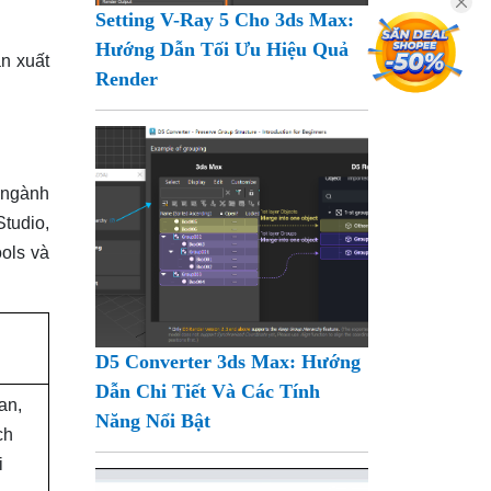
Setting V-Ray 5 Cho 3ds Max:
Hướng Dẫn Tối Ưu Hiệu Quả
n xuất
Render
g ngành
tudio,
ols và
D5 Converter 3ds Max: Hướng
Dẫn Chi Tiết Và Các Tính
an,
Năng Nổi Bật
ch
i