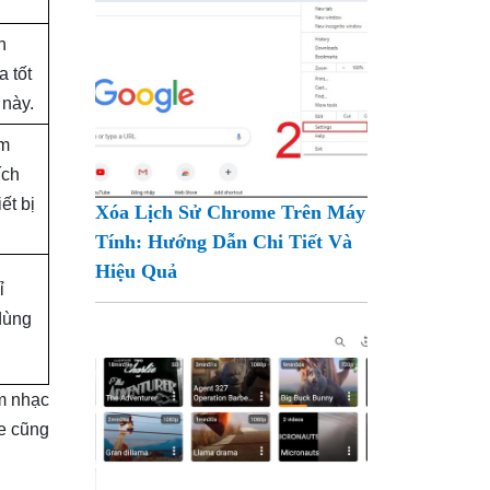
n
 tốt
 này.
âm
ích
ết bị
Xóa Lịch Sử Chrome Trên Máy
Tính: Hướng Dẫn Chi Tiết Và
Hiệu Quả
ỉ
dùng
âm nhạc
ve cũng