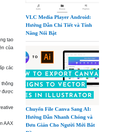
VLC Media Player Android:
Hướng Dẫn Chi Tiết và Tính
Năng Nổi Bật
áng tạo
ền của
cấp các
T thông
y được
reative
Chuyển File Canva Sang AI:
Hướng Dẫn Nhanh Chóng và
gin AAX
Đơn Giản Cho Người Mới Bắt