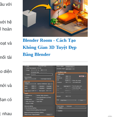
đầu với
 với hệ
ể hoàn
Blender Room - Cách Tạo
hoạt và
Không Gian 3D Tuyệt Đẹp
Bằng Blender
ối tài
ao diện
mới và
 Bạn có
c nhau