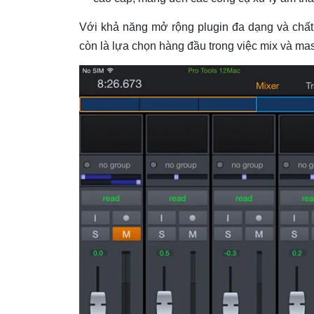
Với khả năng mở rộng plugin đa dạng và chất
còn là lựa chọn hàng đầu trong việc mix và ma