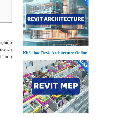
 nghiệp
sửa, và
Khóa học Revit Architecture Online
t trong