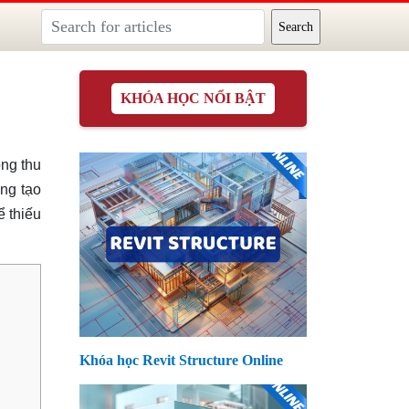
KHÓA HỌC NỔI BẬT
ng thu
ùng tạo
ể thiếu
Khóa học Revit Structure Online