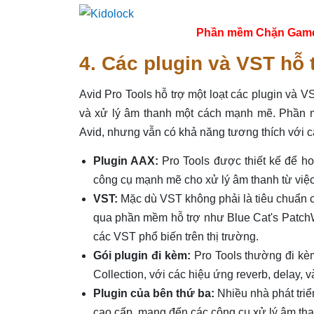
Phần mềm Chặn Game tr
4. Các plugin và VST hỗ 
Avid Pro Tools hỗ trợ một loạt các plugin và
và xử lý âm thanh một cách mạnh mẽ. Phần m
Avid, nhưng vẫn có khả năng tương thích với c
Plugin AAX:
Pro Tools được thiết kế để ho
công cụ mạnh mẽ cho xử lý âm thanh từ việc
VST:
Mặc dù VST không phải là tiêu chuẩn c
qua phần mềm hỗ trợ như Blue Cat's Patch
các VST phổ biến trên thị trường.
Gói plugin đi kèm:
Pro Tools thường đi kèm
Collection, với các hiệu ứng reverb, delay, 
Plugin của bên thứ ba:
Nhiều nhà phát triể
cao cấp, mang đến các công cụ xử lý âm tha