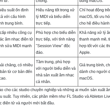
ện tử.
chóng.
dùng macOS.
iệu suất ổn định
Hiệu năng tốt trong xử
Chỉ hoạt động trê
ả với cấu hình
lý MIDI và biểu diễn
macOS, tối ưu hóa
nh trung bình.
trực tiếp.
cho hệ điều hành
cấp nhiều công cụ
Phù hợp cho biểu diễn
Khả năng xử lý 
tác âm nhạc điện tử
trực tiếp, với tính năng
thanh mạnh mẽ, t
ỉnh sửa MIDI mạnh
"Session View" độc
hợp tốt với các thi
đáo.
Apple.
Tầm trung, phù hợp
ải chăng, có nhiều
Giá trung bình, ch
với người biểu diễn và
 bản từ cơ bản đến
dành cho người 
nhà sản xuất âm nhạc
cao.
macOS.
cá nhân.
hảo cho các studio chuyên nghiệp và những ai muốn sản xuất 
ệu suất. Tuy nhiên, các phần mềm như FL Studio và Ableton Li
c điện tử và người mới bắt đầu.