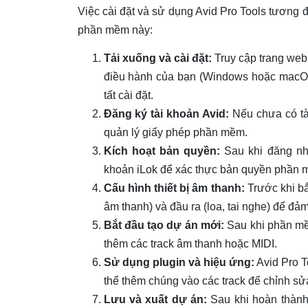
Việc cài đặt và sử dụng Avid Pro Tools tương 
phần mềm này:
Tải xuống và cài đặt:
Truy cập trang web 
điều hành của bạn (Windows hoặc macOS)
tất cài đặt.
Đăng ký tài khoản Avid:
Nếu chưa có tài
quản lý giấy phép phần mềm.
Kích hoạt bản quyền:
Sau khi đăng nhậ
khoản iLok để xác thực bản quyền phần 
Cấu hình thiết bị âm thanh:
Trước khi bắ
âm thanh) và đầu ra (loa, tai nghe) để đả
Bắt đầu tạo dự án mới:
Sau khi phần mề
thêm các track âm thanh hoặc MIDI.
Sử dụng plugin và hiệu ứng:
Avid Pro T
thể thêm chúng vào các track để chỉnh sử
Lưu và xuất dự án:
Sau khi hoàn thành 