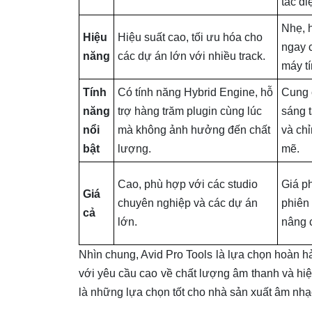
tác đi
Nhẹ, h
Hiệu
Hiệu suất cao, tối ưu hóa cho
ngay c
năng
các dự án lớn với nhiều track.
máy tí
Tính
Có tính năng Hybrid Engine, hỗ
Cung 
năng
trợ hàng trăm plugin cùng lúc
sáng 
nổi
mà không ảnh hưởng đến chất
và ch
bật
lượng.
mẽ.
Cao, phù hợp với các studio
Giá ph
Giá
chuyên nghiệp và các dự án
phiên
cả
lớn.
nâng 
Nhìn chung, Avid Pro Tools là lựa chọn hoàn 
với yêu cầu cao về chất lượng âm thanh và hi
là những lựa chọn tốt cho nhà sản xuất âm nhạ