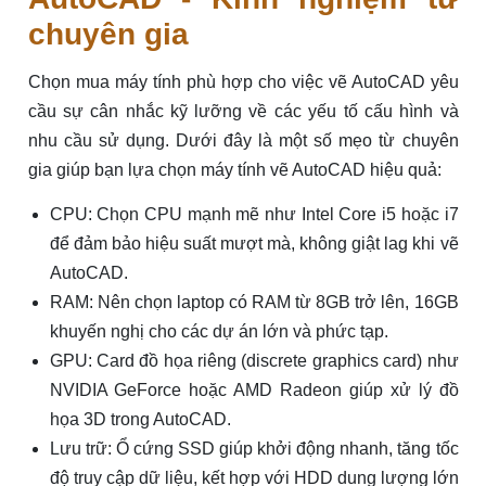
chuyên gia
Chọn mua máy tính phù hợp cho việc vẽ AutoCAD yêu
cầu sự cân nhắc kỹ lưỡng về các yếu tố cấu hình và
nhu cầu sử dụng. Dưới đây là một số mẹo từ chuyên
gia giúp bạn lựa chọn máy tính vẽ AutoCAD hiệu quả:
CPU: Chọn CPU mạnh mẽ như Intel Core i5 hoặc i7
để đảm bảo hiệu suất mượt mà, không giật lag khi vẽ
AutoCAD.
RAM: Nên chọn laptop có RAM từ 8GB trở lên, 16GB
khuyến nghị cho các dự án lớn và phức tạp.
GPU: Card đồ họa riêng (discrete graphics card) như
NVIDIA GeForce hoặc AMD Radeon giúp xử lý đồ
họa 3D trong AutoCAD.
Lưu trữ: Ổ cứng SSD giúp khởi động nhanh, tăng tốc
độ truy cập dữ liệu, kết hợp với HDD dung lượng lớn