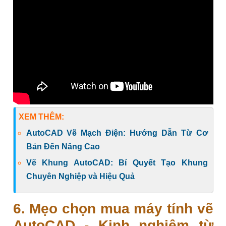
XEM THÊM:
AutoCAD Vẽ Mạch Điện: Hướng Dẫn Từ Cơ
Bản Đến Nâng Cao
Vẽ Khung AutoCAD: Bí Quyết Tạo Khung
Chuyên Nghiệp và Hiệu Quả
6. Mẹo chọn mua máy tính vẽ
AutoCAD - Kinh nghiệm từ