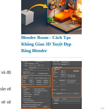
Blender Room - Cách Tạo
Không Gian 3D Tuyệt Đẹp
Bằng Blender
 và độ
bản vẽ
 vẽ sẽ