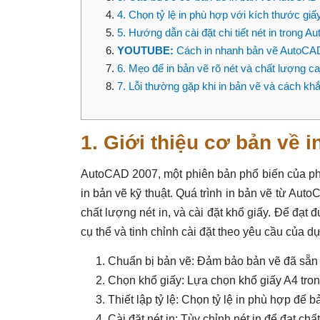
4. Chọn tỷ lệ in phù hợp với kích thước giấ
5. Hướng dẫn cài đặt chi tiết nét in trong 
YOUTUBE:
Cách in nhanh bản vẽ AutoCAD 
6. Mẹo để in bản vẽ rõ nét và chất lượng c
7. Lỗi thường gặp khi in bản vẽ và cách kh
1. Giới thiệu cơ bản về 
AutoCAD 2007, một phiên bản phổ biến của phầ
in bản vẽ kỹ thuật. Quá trình in bản vẽ từ Auto
chất lượng nét in, và cài đặt khổ giấy. Để đạt
cụ thể và tinh chỉnh cài đặt theo yêu cầu của dự
Chuẩn bị bản vẽ: Đảm bảo bản vẽ đã sẵn sà
Chọn khổ giấy: Lựa chọn khổ giấy A4 tron
Thiết lập tỷ lệ: Chọn tỷ lệ in phù hợp để b
Cài đặt nét in: Tùy chỉnh nét in để đạt chấ