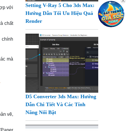
Setting V-Ray 5 Cho 3ds Max:
hợp với
Hướng Dẫn Tối Ưu Hiệu Quả
Render
và chất
u chính
 xác mà
4
D5 Converter 3ds Max: Hướng
Dẫn Chi Tiết Và Các Tính
Năng Nổi Bật
bản vẽ,
\"Paper