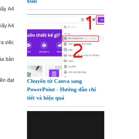
Đầu
iấy A4
giấy A4
ữa việc
của bản
ền đạt
Chuyển từ Canva sang
PowerPoint - Hướng dẫn chi
tiết và hiệu quả