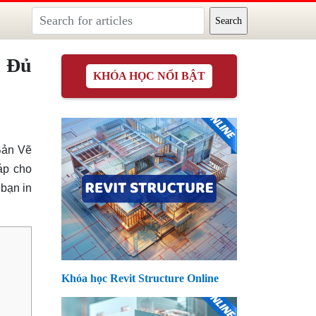
y Đủ
KHÓA HỌC NỔI BẬT
Bản Vẽ
áp cho
 bạn in
Khóa học Revit Structure Online