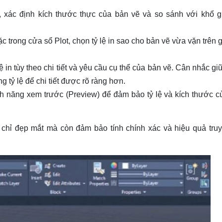
, xác định kích thước thực của bản vẽ và so sánh với khổ g
c trong cửa sổ Plot, chọn tỷ lệ in sao cho bản vẽ vừa vặn trên 
lệ in tùy theo chi tiết và yêu cầu cụ thể của bản vẽ. Cân nhắc gi
ng tỷ lệ để chi tiết được rõ ràng hơn.
nh năng xem trước (Preview) để đảm bảo tỷ lệ và kích thước 
 chỉ đẹp mắt mà còn đảm bảo tính chính xác và hiệu quả truy