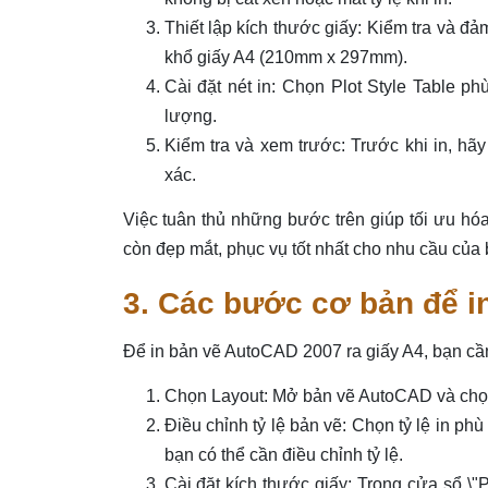
Thiết lập kích thước giấy: Kiểm tra và đ
khổ giấy A4 (210mm x 297mm).
Cài đặt nét in: Chọn Plot Style Table p
lượng.
Kiểm tra và xem trước: Trước khi in, hãy
xác.
Việc tuân thủ những bước trên giúp tối ưu hó
còn đẹp mắt, phục vụ tốt nhất cho nhu cầu của 
3. Các bước cơ bản để i
Để in bản vẽ AutoCAD 2007 ra giấy A4, bạn cầ
Chọn Layout: Mở bản vẽ AutoCAD và chọn
Điều chỉnh tỷ lệ bản vẽ: Chọn tỷ lệ in phù
bạn có thể cần điều chỉnh tỷ lệ.
Cài đặt kích thước giấy: Trong cửa sổ \