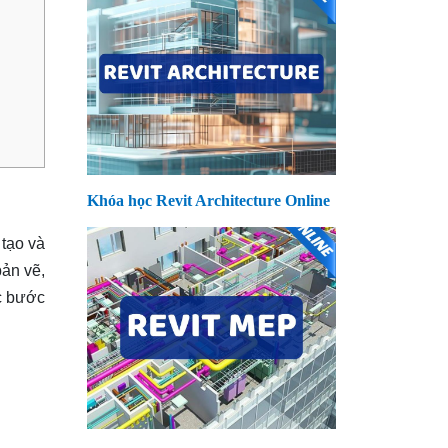
Khóa học Revit Architecture Online
 tạo và
bản vẽ,
ác bước