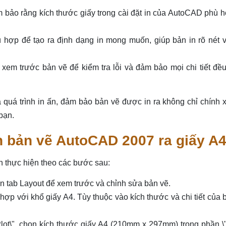
ảm bảo rằng kích thước giấy trong cài đặt in của AutoCAD phù 
hù hợp để tạo ra định dạng in mong muốn, giúp bản in rõ nét 
 xem trước bản vẽ để kiểm tra lỗi và đảm bảo mọi chi tiết đề
a quá trình in ấn, đảm bảo bản vẽ được in ra không chỉ chính
bạn.
n bản vẽ AutoCAD 2007 ra giấy A
n thực hiện theo các bước sau:
 tab Layout để xem trước và chỉnh sửa bản vẽ.
 hợp với khổ giấy A4. Tùy thuộc vào kích thước và chi tiết của 
"Plot\", chọn kích thước giấy A4 (210mm x 297mm) trong phần 