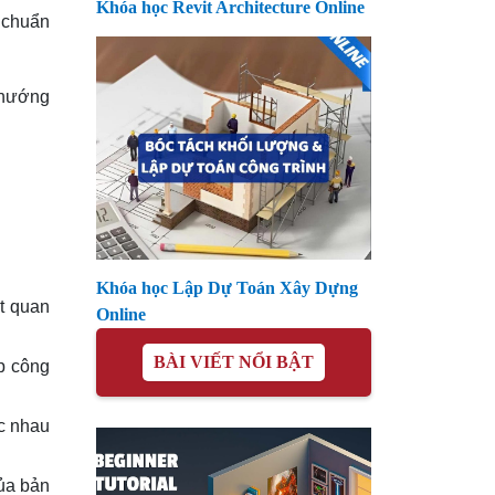
Khóa học Revit Architecture Online
h chuẩn
 hướng
Khóa học Lập Dự Toán Xây Dựng
ệt quan
Online
BÀI VIẾT NỔI BẬT
p công
c nhau
của bản