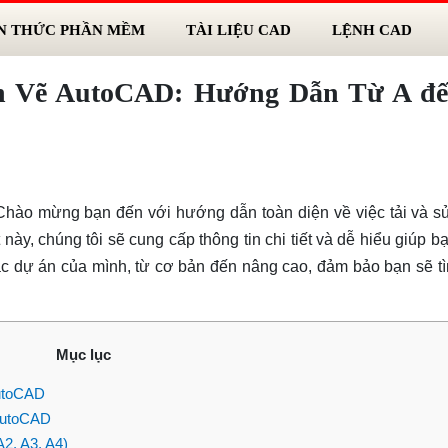
N THỨC PHẦN MỀM
TÀI LIỆU CAD
LỆNH CAD
n Vẽ AutoCAD: Hướng Dẫn Từ A đ
 Chào mừng bạn đến với hướng dẫn toàn diện về việc tải và s
ày, chúng tôi sẽ cung cấp thông tin chi tiết và dễ hiểu giúp 
các dự án của mình, từ cơ bản đến nâng cao, đảm bảo bạn sẽ t
Mục lục
AutoCAD
AutoCAD
2, A3, A4)