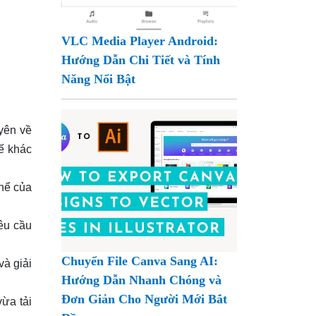
VLC Media Player Android:
Hướng Dẫn Chi Tiết và Tính
Năng Nổi Bật
yên về
kế khác
thể của
êu cầu
Chuyển File Canva Sang AI:
và giải
Hướng Dẫn Nhanh Chóng và
Đơn Giản Cho Người Mới Bắt
vừa tải