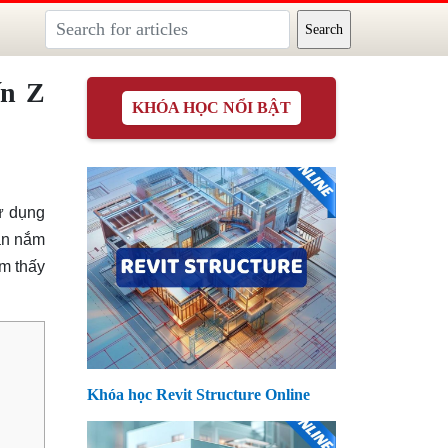
ến Z
KHÓA HỌC NỔI BẬT
ử dụng
bạn nắm
ìm thấy
Khóa học Revit Structure Online