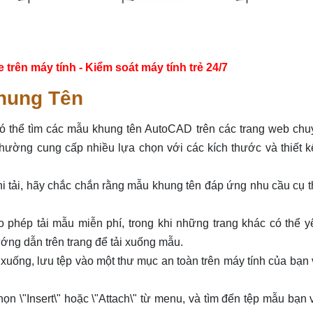
ên máy tính - Kiểm soát máy tính trẻ 24/7
hung Tên
ó thể tìm các mẫu khung tên AutoCAD trên các trang web chu
 thường cung cấp nhiều lựa chọn với các kích thước và thiết 
khi tải, hãy chắc chắn rằng mẫu khung tên đáp ứng nhu cầu cụ 
 phép tải mẫu miễn phí, trong khi những trang khác có thể y
ớng dẫn trên trang để tải xuống mẫu.
i xuống, lưu tệp vào một thư mục an toàn trên máy tính của bạn 
\"Insert\" hoặc \"Attach\" từ menu, và tìm đến tệp mẫu bạn 