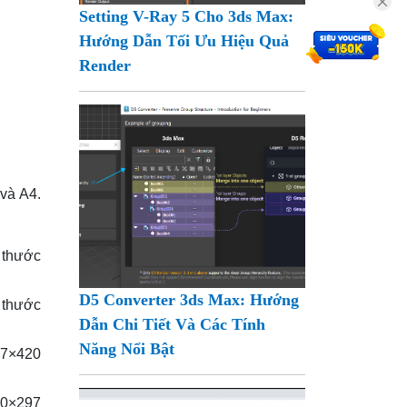
Setting V-Ray 5 Cho 3ds Max:
Hướng Dẫn Tối Ưu Hiệu Quả
Render
và A4.
 thước
D5 Converter 3ds Max: Hướng
h thước
Dẫn Chi Tiết Và Các Tính
Năng Nổi Bật
97×420
10×297