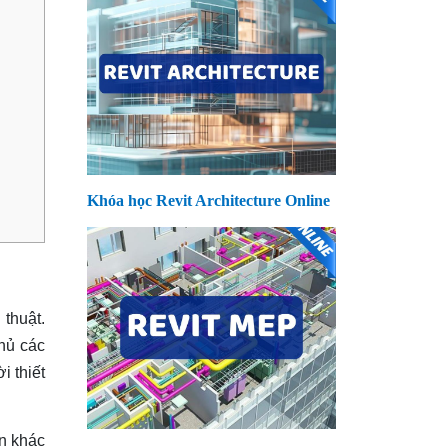
Khóa học Revit Architecture Online
thuật.
thủ các
i thiết
ẩn khác