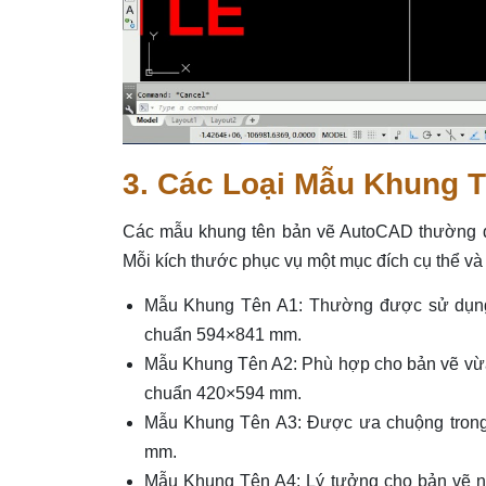
3. Các Loại Mẫu Khung T
Các mẫu khung tên bản vẽ AutoCAD thường đư
Mỗi kích thước phục vụ một mục đích cụ thể và 
Mẫu Khung Tên A1: Thường được sử dụng c
chuẩn 594×841 mm.
Mẫu Khung Tên A2: Phù hợp cho bản vẽ vừa, 
chuẩn 420×594 mm.
Mẫu Khung Tên A3: Được ưa chuộng trong 
mm.
Mẫu Khung Tên A4: Lý tưởng cho bản vẽ nhỏ