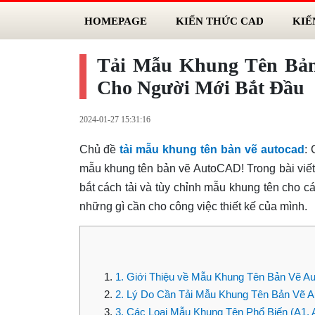
HOMEPAGE
KIẾN THỨC CAD
KIẾ
Tải Mẫu Khung Tên Bả
Cho Người Mới Bắt Đầu
2024-01-27 15:31:16
Chủ đề
tải mẫu khung tên bản vẽ autocad
:
mẫu khung tên bản vẽ AutoCAD! Trong bài viết n
bắt cách tải và tùy chỉnh mẫu khung tên cho 
những gì cần cho công việc thiết kế của mình.
1. Giới Thiệu về Mẫu Khung Tên Bản Vẽ 
2. Lý Do Cần Tải Mẫu Khung Tên Bản Vẽ 
3. Các Loại Mẫu Khung Tên Phổ Biến (A1, A