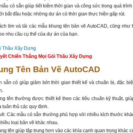
ẫu có sẵn giúp tiết kiệm thời gian và công sức trong quá trìn
i bắt đầu hoặc những dự án có thời gian thực hiện gấp rút.
cách tìm và tải các mẫu khung tên bản vẽ AutoCAD, cũng như
heo nhu cầu cụ thể của dự án của bạn.
yết Chiến Thắng Mọi Gói Thầu Xây Dựng
hung Tên Bản Vẽ AutoCAD
 sẵn có giúp giảm bớt thời gian thiết kế và chuẩn bị, đặc bi
n.
g tên thường được thiết kế theo các tiêu chuẩn kỹ thuật, giú
 tuân thủ các quy định.
 vẽ: Các mẫu có sẵn thường phù hợp với nhiều kích thước khá
nhiều loại bản vẽ khác nhau.
g tên giúp tập trung hơn vào các khía cạnh quan trọng khác 