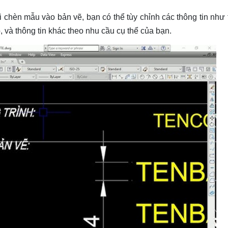
i chèn mẫu vào bản vẽ, bạn có thể tùy chỉnh các thông tin như
, và thông tin khác theo nhu cầu cụ thể của bạn.