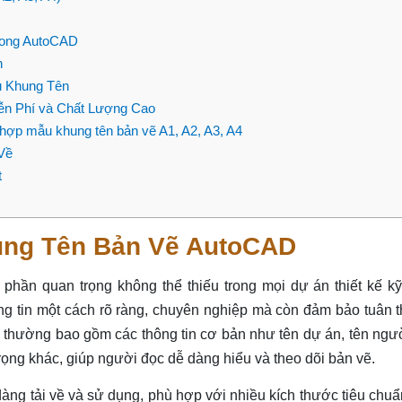
rong AutoCAD
n
u Khung Tên
ễn Phí và Chất Lượng Cao
hợp mẫu khung tên bản vẽ A1, A2, A3, A4
Về
t
hung Tên Bản Vẽ AutoCAD
hần quan trọng không thể thiếu trong mọi dự án thiết kế kỹ 
ông tin một cách rõ ràng, chuyên nghiệp mà còn đảm bảo tuân 
n thường bao gồm các thông tin cơ bản như tên dự án, tên ngườ
trọng khác, giúp người đọc dễ dàng hiểu và theo dõi bản vẽ.
dàng tải về và sử dụng, phù hợp với nhiều kích thước tiêu chu