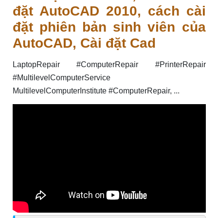
đặt AutoCAD 2010, cách cài
đặt phiên bản sinh viên của
AutoCAD, Cài đặt Cad
LaptopRepair #ComputerRepair #PrinterRepair
#MultilevelComputerService
MultilevelComputerInstitute #ComputerRepair, ...