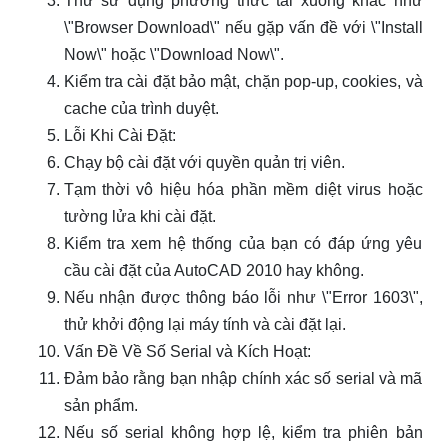
Thử sử dụng phương thức tải xuống khác như
\"Browser Download\" nếu gặp vấn đề với \"Install
Now\" hoặc \"Download Now\".
Kiểm tra cài đặt bảo mật, chặn pop-up, cookies, và
cache của trình duyệt.
Lỗi Khi Cài Đặt:
Chạy bộ cài đặt với quyền quản trị viên.
Tạm thời vô hiệu hóa phần mềm diệt virus hoặc
tường lửa khi cài đặt.
Kiểm tra xem hệ thống của bạn có đáp ứng yêu
cầu cài đặt của AutoCAD 2010 hay không.
Nếu nhận được thông báo lỗi như \"Error 1603\",
thử khởi động lại máy tính và cài đặt lại.
Vấn Đề Về Số Serial và Kích Hoạt:
Đảm bảo rằng bạn nhập chính xác số serial và mã
sản phẩm.
Nếu số serial không hợp lệ, kiểm tra phiên bản