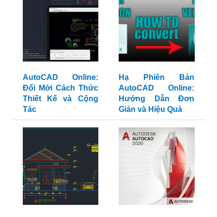
AutoCAD Online:
Hạ Phiên Bản
Đổi Mới Cách Thức
AutoCAD Online:
Thiết Kế và Cộng
Hướng Dẫn Đơn
Tác
Giản và Hiệu Quả