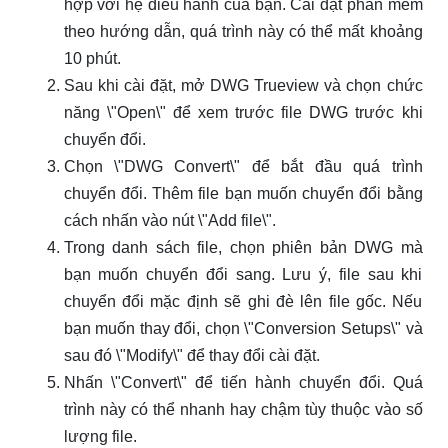
hợp với hệ điều hành của bạn. Cài đặt phần mềm
theo hướng dẫn, quá trình này có thể mất khoảng
10 phút.
Sau khi cài đặt, mở DWG Trueview và chọn chức
năng \"Open\" để xem trước file DWG trước khi
chuyển đổi.
Chọn \"DWG Convert\" để bắt đầu quá trình
chuyển đổi. Thêm file bạn muốn chuyển đổi bằng
cách nhấn vào nút \"Add file\".
Trong danh sách file, chọn phiên bản DWG mà
bạn muốn chuyển đổi sang. Lưu ý, file sau khi
chuyển đổi mặc định sẽ ghi đè lên file gốc. Nếu
bạn muốn thay đổi, chọn \"Conversion Setups\" và
sau đó \"Modify\" để thay đổi cài đặt.
Nhấn \"Convert\" để tiến hành chuyển đổi. Quá
trình này có thể nhanh hay chậm tùy thuộc vào số
lượng file.