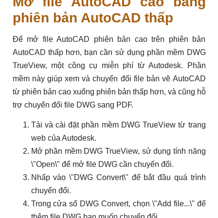
Mở file AutoCAD cao bằng
phiên bản AutoCAD thấp
Để mở file AutoCAD phiên bản cao trên phiên bản
AutoCAD thấp hơn, bạn cần sử dụng phần mềm DWG
TrueView, một công cụ miễn phí từ Autodesk. Phần
mềm này giúp xem và chuyển đổi file bản vẽ AutoCAD
từ phiên bản cao xuống phiên bản thấp hơn, và cũng hỗ
trợ chuyển đổi file DWG sang PDF.
Tải và cài đặt phần mềm DWG TrueView từ trang
web của Autodesk.
Mở phần mềm DWG TrueView, sử dụng tính năng
\"Open\" để mở file DWG cần chuyển đổi.
Nhấp vào \"DWG Convert\" để bắt đầu quá trình
chuyển đổi.
Trong cửa sổ DWG Convert, chọn \"Add file...\" để
thêm file DWG bạn muốn chuyển đổi.