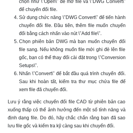
chọn như \"Open\" để mở file và \"DWG Convert\"
để chuyển đổi file.
Sử dụng chức năng \"DWG Convert\" để tiến hành
chuyển đổi file. Đầu tiên, thêm file muốn chuyển
đổi bằng cách nhấn vào nút \"Add file\".
Chọn phiên bản DWG mà bạn muốn chuyển đổi
file sang. Nếu không muốn file mới ghi đè lên file
gốc, bạn có thể thay đổi cài đặt trong \"Conversion
Setups\".
Nhấn \"Convert\" để bắt đầu quá trình chuyển đổi.
Sau khi hoàn tất, kiểm tra thư mục chứa file để
xem file đã chuyển đổi.
Lưu ý rằng việc chuyển đổi file CAD từ phiên bản cao
xuống thấp có thể ảnh hưởng đến một số tính năng và
định dạng file. Do đó, hãy chắc chắn rằng bạn đã sao
lưu file gốc và kiểm tra kỹ càng sau khi chuyển đổi.