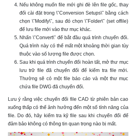
Nếu không muốn file mới ghi đè lên file gốc, thay
đổi cài đặt trong \"Conversion Setups\" bằng cách
chọn \"Modify\", sau đó chọn \"Folder\" (set offile)
để lưu file mới vào thư mục khác.
Nhấn \"Convert\" để bắt đầu quá trình chuyển đổi.
Quá trình này có thể mất một khoảng thời gian tùy
thuộc vào số lượng file được chọn.
Sau khi quá trình chuyển đổi hoàn tất, mở thư mục
lưu trữ file đã chuyển đổi để kiểm tra file mới.
Thường sẽ có một file báo cáo và một thư mục
chứa file DWG đã chuyển đổi.
Lưu ý rằng việc chuyển đổi file CAD từ phiên bản cao
xuống thấp có thể ảnh hưởng đến một số tính năng của
file. Do đó, hãy kiểm tra kỹ file sau khi chuyển đổi để
đảm bảo không có thông tin quan trọng nào bị mất.