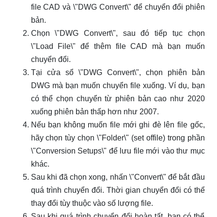
file CAD và \"DWG Convert\" để chuyển đổi phiên
bản.
Chọn \"DWG Convert\", sau đó tiếp tục chọn
\"Load File\" để thêm file CAD mà bạn muốn
chuyển đổi.
Tại cửa sổ \"DWG Convert\", chọn phiên bản
DWG mà bạn muốn chuyển file xuống. Ví dụ, bạn
có thể chọn chuyển từ phiên bản cao như 2020
xuống phiên bản thấp hơn như 2007.
Nếu bạn không muốn file mới ghi đè lên file gốc,
hãy chọn tùy chọn \"Folder\" (set offile) trong phần
\"Conversion Setups\" để lưu file mới vào thư mục
khác.
Sau khi đã chọn xong, nhấn \"Convert\" để bắt đầu
quá trình chuyển đổi. Thời gian chuyển đổi có thể
thay đổi tùy thuộc vào số lượng file.
Sau khi quá trình chuyển đổi hoàn tất, bạn có thể