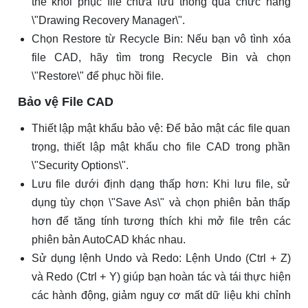
thể khôi phục file chưa lưu thông qua chức năng
\"Drawing Recovery Manager\".
Chọn Restore từ Recycle Bin: Nếu bạn vô tình xóa
file CAD, hãy tìm trong Recycle Bin và chọn
\"Restore\" để phục hồi file.
Bảo vệ File CAD
Thiết lập mật khẩu bảo vệ: Để bảo mật các file quan
trọng, thiết lập mật khẩu cho file CAD trong phần
\"Security Options\".
Lưu file dưới định dạng thấp hơn: Khi lưu file, sử
dụng tùy chọn \"Save As\" và chọn phiên bản thấp
hơn để tăng tính tương thích khi mở file trên các
phiên bản AutoCAD khác nhau.
Sử dụng lệnh Undo và Redo: Lệnh Undo (Ctrl + Z)
và Redo (Ctrl + Y) giúp bạn hoàn tác và tái thực hiện
các hành động, giảm nguy cơ mất dữ liệu khi chỉnh