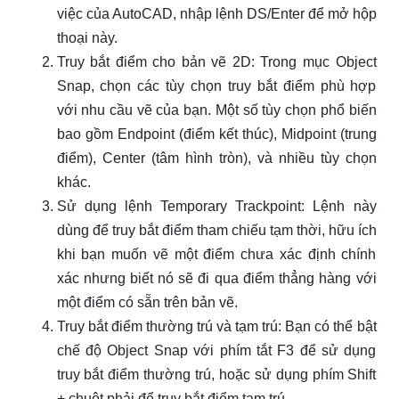
việc của AutoCAD, nhập lệnh DS/Enter để mở hộp
thoại này.
Truy bắt điểm cho bản vẽ 2D: Trong mục Object
Snap, chọn các tùy chọn truy bắt điểm phù hợp
với nhu cầu vẽ của bạn. Một số tùy chọn phổ biến
bao gồm Endpoint (điểm kết thúc), Midpoint (trung
điểm), Center (tâm hình tròn), và nhiều tùy chọn
khác.
Sử dụng lệnh Temporary Trackpoint: Lệnh này
dùng để truy bắt điểm tham chiếu tạm thời, hữu ích
khi bạn muốn vẽ một điểm chưa xác định chính
xác nhưng biết nó sẽ đi qua điểm thẳng hàng với
một điểm có sẵn trên bản vẽ.
Truy bắt điểm thường trú và tạm trú: Bạn có thể bật
chế độ Object Snap với phím tắt F3 để sử dụng
truy bắt điểm thường trú, hoặc sử dụng phím Shift
+ chuột phải để truy bắt điểm tạm trú.