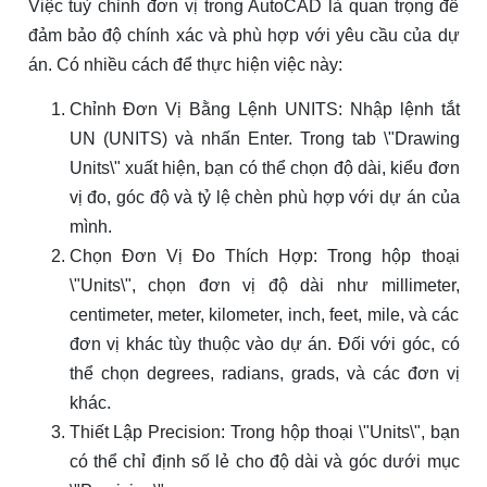
Việc tuỳ chỉnh đơn vị trong AutoCAD là quan trọng để
đảm bảo độ chính xác và phù hợp với yêu cầu của dự
án. Có nhiều cách để thực hiện việc này:
Chỉnh Đơn Vị Bằng Lệnh UNITS: Nhập lệnh tắt
UN (UNITS) và nhấn Enter. Trong tab \"Drawing
Units\" xuất hiện, bạn có thể chọn độ dài, kiểu đơn
vị đo, góc độ và tỷ lệ chèn phù hợp với dự án của
mình.
Chọn Đơn Vị Đo Thích Hợp: Trong hộp thoại
\"Units\", chọn đơn vị độ dài như millimeter,
centimeter, meter, kilometer, inch, feet, mile, và các
đơn vị khác tùy thuộc vào dự án. Đối với góc, có
thể chọn degrees, radians, grads, và các đơn vị
khác.
Thiết Lập Precision: Trong hộp thoại \"Units\", bạn
có thể chỉ định số lẻ cho độ dài và góc dưới mục