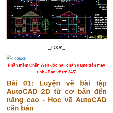
_HOOK_
Phần mềm Chặn Web độc hại, chặn game trên máy
tính - Bảo vệ trẻ 24/7
Bài 01: Luyện vẽ bài tập
AutoCAD 2D từ cơ bản đến
nâng cao - Học vẽ AutoCAD
căn bản