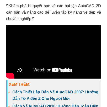
\"Khám phá bí quyết học vẽ các bài tập AutoCAD 2D
căn bản và nâng cao để luyện tập kỹ năng vẽ đẹp và
chuyên nghiệp.\"
XEM THÊM:
Cách Thiết Lập Bản Vẽ AutoCAD 2007: Hướng
Dẫn Từ A đến Z Cho Người Mới
Cách Vẽ AutoCAD 2018: Hướng Dẫn Toàn Diện