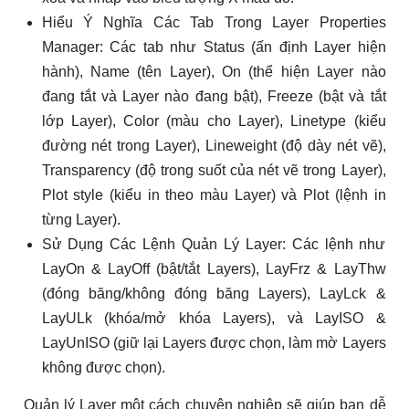
Hiểu Ý Nghĩa Các Tab Trong Layer Properties
Manager: Các tab như Status (ấn định Layer hiện
hành), Name (tên Layer), On (thể hiện Layer nào
đang tắt và Layer nào đang bật), Freeze (bật và tắt
lớp Layer), Color (màu cho Layer), Linetype (kiểu
đường nét trong Layer), Lineweight (độ dày nét vẽ),
Transparency (độ trong suốt của nét vẽ trong Layer),
Plot style (kiểu in theo màu Layer) và Plot (lệnh in
từng Layer).
Sử Dụng Các Lệnh Quản Lý Layer: Các lệnh như
LayOn & LayOff (bật/tắt Layers), LayFrz & LayThw
(đóng băng/không đóng băng Layers), LayLck &
LayULk (khóa/mở khóa Layers), và LayISO &
LayUnISO (giữ lại Layers được chọn, làm mờ Layers
không được chọn).
Quản lý Layer một cách chuyên nghiệp sẽ giúp bạn dễ