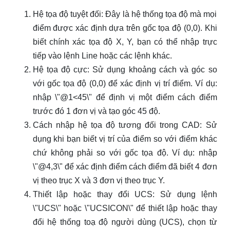
Hệ tọa độ tuyệt đối: Đây là hệ thống tọa độ mà mọi
điểm được xác định dựa trên gốc tọa độ (0,0). Khi
biết chính xác tọa độ X, Y, bạn có thể nhập trực
tiếp vào lệnh Line hoặc các lệnh khác.
Hệ tọa độ cực: Sử dụng khoảng cách và góc so
với gốc tọa độ (0,0) để xác định vị trí điểm. Ví dụ:
nhập \"@1<45\" để định vị một điểm cách điểm
trước đó 1 đơn vị và tạo góc 45 độ.
Cách nhập hệ tọa độ tương đối trong CAD: Sử
dụng khi bạn biết vị trí của điểm so với điểm khác
chứ không phải so với gốc tọa độ. Ví dụ: nhập
\"@4,3\" để xác định điểm cách điểm đã biết 4 đơn
vị theo trục X và 3 đơn vị theo trục Y.
Thiết lập hoặc thay đổi UCS: Sử dụng lệnh
\"UCS\" hoặc \"UCSICON\" để thiết lập hoặc thay
đổi hệ thống toạ độ người dùng (UCS), chọn từ