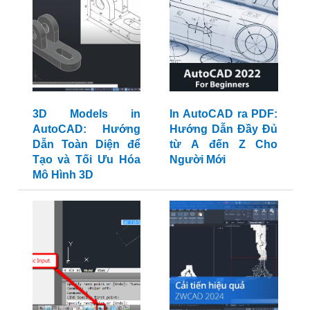
3D Models in
In AutoCAD ra PDF:
AutoCAD: Hướng
Hướng Dẫn Đầy Đủ
Dẫn Toàn Diện để
từ A đến Z Cho
Tạo và Tối Ưu Hóa
Người Mới
Mô Hình 3D