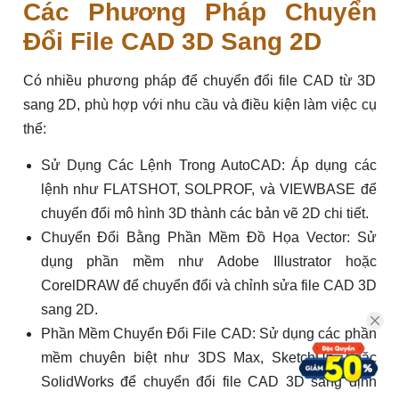
Các Phương Pháp Chuyển
Đổi File CAD 3D Sang 2D
Có nhiều phương pháp để chuyển đổi file CAD từ 3D
sang 2D, phù hợp với nhu cầu và điều kiện làm việc cụ
thể:
Sử Dụng Các Lệnh Trong AutoCAD: Áp dụng các
lệnh như FLATSHOT, SOLPROF, và VIEWBASE để
chuyển đổi mô hình 3D thành các bản vẽ 2D chi tiết.
Chuyển Đổi Bằng Phần Mềm Đồ Họa Vector: Sử
dụng phần mềm như Adobe Illustrator hoặc
CorelDRAW để chuyển đổi và chỉnh sửa file CAD 3D
sang 2D.
Phần Mềm Chuyển Đổi File CAD: Sử dụng các phần
mềm chuyên biệt như 3DS Max, SketchUp, hoặc
SolidWorks để chuyển đổi file CAD 3D sang định