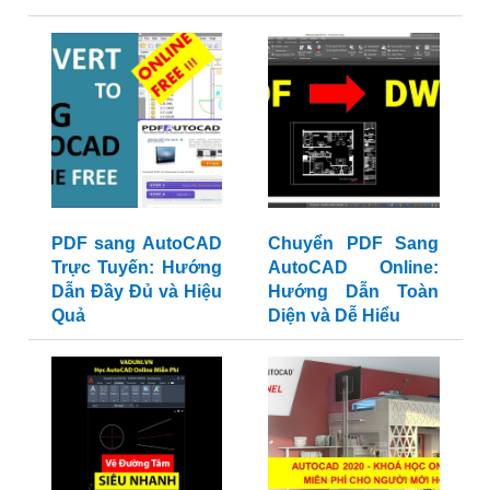
PDF sang AutoCAD
Chuyển PDF Sang
Trực Tuyến: Hướng
AutoCAD Online:
Dẫn Đầy Đủ và Hiệu
Hướng Dẫn Toàn
Quả
Diện và Dễ Hiểu