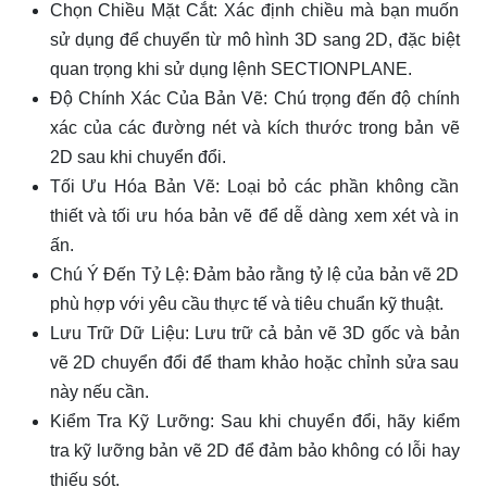
Chọn Chiều Mặt Cắt: Xác định chiều mà bạn muốn
sử dụng để chuyển từ mô hình 3D sang 2D, đặc biệt
quan trọng khi sử dụng lệnh SECTIONPLANE.
Độ Chính Xác Của Bản Vẽ: Chú trọng đến độ chính
xác của các đường nét và kích thước trong bản vẽ
2D sau khi chuyển đổi.
Tối Ưu Hóa Bản Vẽ: Loại bỏ các phần không cần
thiết và tối ưu hóa bản vẽ để dễ dàng xem xét và in
ấn.
Chú Ý Đến Tỷ Lệ: Đảm bảo rằng tỷ lệ của bản vẽ 2D
phù hợp với yêu cầu thực tế và tiêu chuẩn kỹ thuật.
Lưu Trữ Dữ Liệu: Lưu trữ cả bản vẽ 3D gốc và bản
vẽ 2D chuyển đổi để tham khảo hoặc chỉnh sửa sau
này nếu cần.
Kiểm Tra Kỹ Lưỡng: Sau khi chuyển đổi, hãy kiểm
tra kỹ lưỡng bản vẽ 2D để đảm bảo không có lỗi hay
thiếu sót.