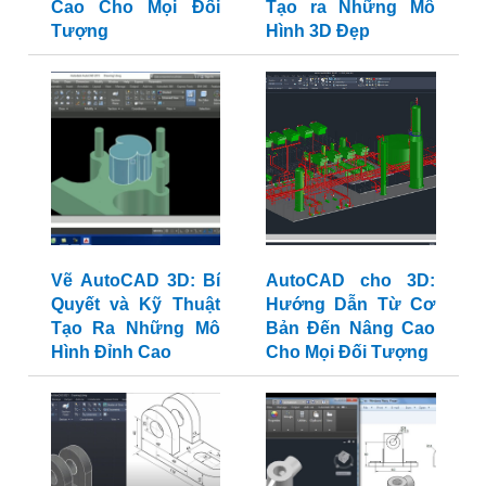
Cao Cho Mọi Đối
Tạo ra Những Mô
Tượng
Hình 3D Đẹp
Vẽ AutoCAD 3D: Bí
AutoCAD cho 3D:
Quyết và Kỹ Thuật
Hướng Dẫn Từ Cơ
Tạo Ra Những Mô
Bản Đến Nâng Cao
Hình Đỉnh Cao
Cho Mọi Đối Tượng