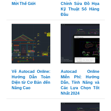
Mới Thế Giới
Chỉnh Sửa Đồ Họa
Kỹ Thuật Số Hàng
Đầu
Vẽ Autocad Online:
Autocad Online
Hướng Dẫn Toàn
Miễn Phí: Hướng
Diện từ Cơ Bản đến
Dẫn, Tính Năng và
Nâng Cao
Các Lựa Chọn Tốt
Nhất 2024