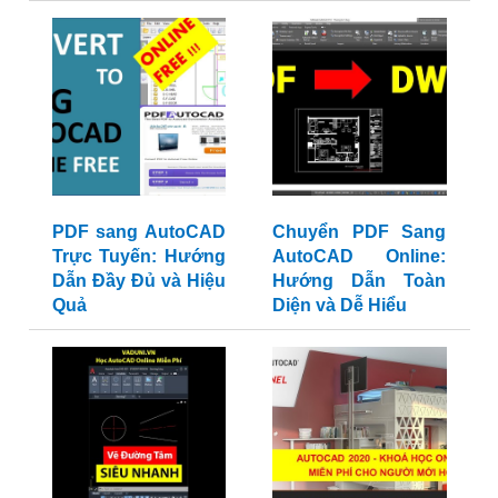
PDF sang AutoCAD
Chuyển PDF Sang
Trực Tuyến: Hướng
AutoCAD Online:
Dẫn Đầy Đủ và Hiệu
Hướng Dẫn Toàn
Quả
Diện và Dễ Hiểu