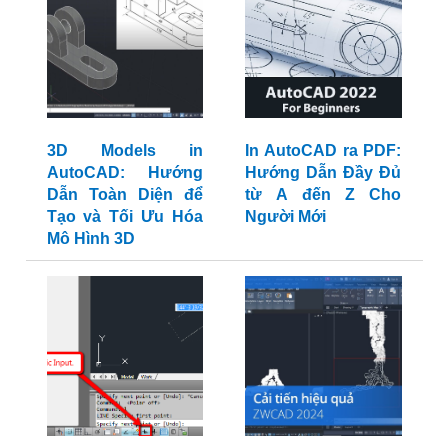
3D Models in
In AutoCAD ra PDF:
AutoCAD: Hướng
Hướng Dẫn Đầy Đủ
Dẫn Toàn Diện để
từ A đến Z Cho
Tạo và Tối Ưu Hóa
Người Mới
Mô Hình 3D