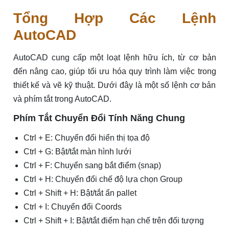
Tổng Hợp Các Lệnh
AutoCAD
AutoCAD cung cấp một loạt lệnh hữu ích, từ cơ bản
đến nâng cao, giúp tối ưu hóa quy trình làm việc trong
thiết kế và vẽ kỹ thuật. Dưới đây là một số lệnh cơ bản
và phím tắt trong AutoCAD.
Phím Tắt Chuyển Đổi Tính Năng Chung
Ctrl + E: Chuyển đổi hiển thị tọa độ
Ctrl + G: Bật/tắt màn hình lưới
Ctrl + F: Chuyển sang bắt điểm (snap)
Ctrl + H: Chuyển đổi chế độ lựa chọn Group
Ctrl + Shift + H: Bật/tắt ẩn pallet
Ctrl + I: Chuyển đổi Coords
Ctrl + Shift + I: Bật/tắt điểm hạn chế trên đối tượng