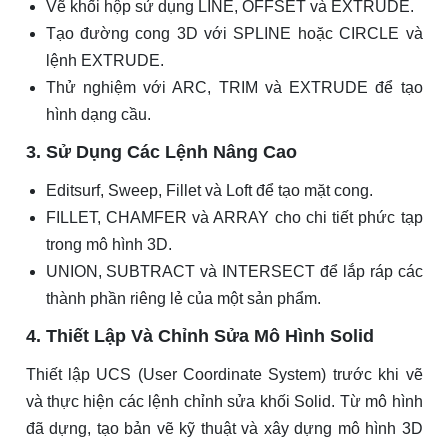
Vẽ khối hộp sử dụng LINE, OFFSET và EXTRUDE.
Tạo đường cong 3D với SPLINE hoặc CIRCLE và
lệnh EXTRUDE.
Thử nghiệm với ARC, TRIM và EXTRUDE để tạo
hình dạng cầu.
3. Sử Dụng Các Lệnh Nâng Cao
Editsurf, Sweep, Fillet và Loft để tạo mặt cong.
FILLET, CHAMFER và ARRAY cho chi tiết phức tạp
trong mô hình 3D.
UNION, SUBTRACT và INTERSECT để lắp ráp các
thành phần riêng lẻ của một sản phẩm.
4. Thiết Lập Và Chỉnh Sửa Mô Hình Solid
Thiết lập UCS (User Coordinate System) trước khi vẽ
và thực hiện các lệnh chỉnh sửa khối Solid. Từ mô hình
đã dựng, tạo bản vẽ kỹ thuật và xây dựng mô hình 3D