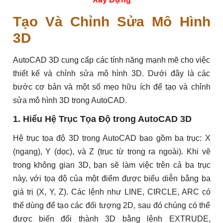
Tạo Và Chỉnh Sửa Mô Hình
3D
AutoCAD 3D cung cấp các tính năng mạnh mẽ cho việc
thiết kế và chỉnh sửa mô hình 3D. Dưới đây là các
bước cơ bản và một số mẹo hữu ích để tạo và chỉnh
sửa mô hình 3D trong AutoCAD.
1. Hiểu Hệ Trục Tọa Độ trong AutoCAD 3D
Hệ trục tọa độ 3D trong AutoCAD bao gồm ba trục: X
(ngang), Y (dọc), và Z (trục từ trong ra ngoài). Khi vẽ
trong không gian 3D, bạn sẽ làm việc trên cả ba trục
này, với tọa độ của một điểm được biểu diễn bằng ba
giá trị (X, Y, Z). Các lệnh như LINE, CIRCLE, ARC có
thể dùng để tạo các đối tượng 2D, sau đó chúng có thể
được biến đổi thành 3D bằng lệnh EXTRUDE,