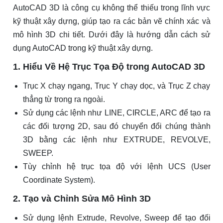
AutoCAD 3D là công cụ không thể thiếu trong lĩnh vực
kỹ thuật xây dựng, giúp tạo ra các bản vẽ chính xác và
mô hình 3D chi tiết. Dưới đây là hướng dẫn cách sử
dụng AutoCAD trong kỹ thuật xây dựng.
1. Hiểu Về Hệ Trục Tọa Độ trong AutoCAD 3D
Trục X chạy ngang, Trục Y chạy dọc, và Trục Z chạy
thẳng từ trong ra ngoài.
Sử dụng các lệnh như LINE, CIRCLE, ARC để tạo ra
các đối tượng 2D, sau đó chuyển đổi chúng thành
3D bằng các lệnh như EXTRUDE, REVOLVE,
SWEEP.
Tùy chỉnh hệ trục tọa độ với lệnh UCS (User
Coordinate System).
2. Tạo và Chỉnh Sửa Mô Hình 3D
Sử dụng lệnh Extrude, Revolve, Sweep để tạo đối