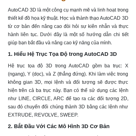
AutoCAD 3D là một công cụ mạnh mẽ và linh hoạt trong
thiết kế đồ họa kỹ thuật. Học và thành thạo AutoCAD 3D
từ cơ bản đến nâng cao đòi hỏi sự kiên nhẫn và thực
hành liên tục. Dưới đây là một số hướng dẫn chi tiết
giúp bạn bắt đầu và nâng cao kỹ năng của mình.
1. Hiểu Hệ Trục Tọa Độ trong AutoCAD 3D
Hệ trục tọa độ 3D trong AutoCAD gồm ba trục: X
(ngang), Y (dọc), và Z (thẳng đứng). Khi làm việc trong
không gian 3D, mọi lệnh và đối tượng sẽ được thực
hiện trên cả ba trục này. Bạn có thể sử dụng các lệnh
như LINE, CIRCLE, ARC để tạo ra các đối tượng 2D,
sau đó chuyển đổi chúng thành 3D bằng các lệnh như
EXTRUDE, REVOLVE, SWEEP.
2. Bắt Đầu Với Các Mô Hình 3D Cơ Bản