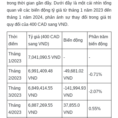
trong thời gian gần đây. Dưới đây là một cái nhìn tổng
quan về các biến động tỷ giá từ tháng 1 năm 2023 đến
tháng 1 năm 2024, phản ánh sự thay đổi trong giá trị
quy đổi của 400 CAD sang VND.
Thời
Tỷ giá (400 CAD
Phần trăm
Biến động
điểm
sang VND)
biến động
Tháng
7,041,090.5 VND
-
-
1/2023
Tháng
6,991,409.48
-49,681.02
-0.71%
2/2023
VND
VND
Tháng
6,849,414.55
-141,994.93
-2.07%
3/2023
VND
VND
Tháng
6,887,269.55
37,855.0
0.55%
4/2023
VND
VND