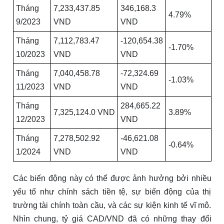
Tháng
7,233,437.85
346,168.3
4.79%
9/2023
VND
VND
Tháng
7,112,783.47
-120,654.38
-1.70%
10/2023
VND
VND
Tháng
7,040,458.78
-72,324.69
-1.03%
11/2023
VND
VND
Tháng
284,665.22
7,325,124.0 VND
3.89%
12/2023
VND
Tháng
7,278,502.92
-46,621.08
-0.64%
1/2024
VND
VND
Các biến động này có thể được ảnh hưởng bởi nhiều
yếu tố như chính sách tiền tệ, sự biến động của thị
trường tài chính toàn cầu, và các sự kiện kinh tế vĩ mô.
Nhìn chung, tỷ giá CAD/VND đã có những thay đổi