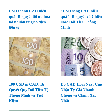
USD thành CAD hiệu
"USD sang CAD hiệu
quả: Bí quyết tối ưu hóa
quả": Bí quyết và Chiến
lợi nhuận từ giao dịch
lược Đổi Tiền Thông
tiền tệ
Minh
100 USD in CAD: Bí
Đô CAD Hôm Nay: Cập
Quyết Quy Đổi Tiền Tệ
Nhật Tỷ Giá Nhanh
Thông Minh và Tiết
Chóng và Chính Xác
Kiệm
Nhất