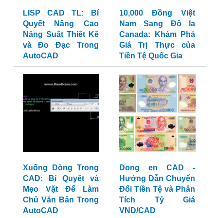
LISP CAD TL: Bí
10,000 Đồng Việt
Quyết Nâng Cao
Nam Sang Đô la
Năng Suất Thiết Kế
Canada: Khám Phá
và Đo Đạc Trong
Giá Trị Thực của
AutoCAD
Tiền Tệ Quốc Gia
Xuống Dòng Trong
Dong en CAD -
CAD: Bí Quyết và
Hướng Dẫn Chuyển
Mẹo Vặt Để Làm
Đổi Tiền Tệ và Phân
Chủ Văn Bản Trong
Tích Tỷ Giá
AutoCAD
VND/CAD