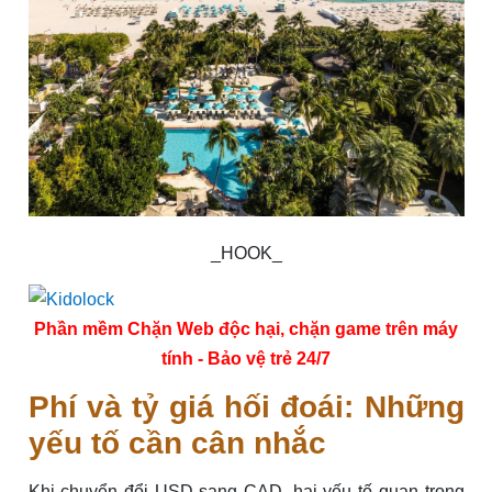
_HOOK_
Phần mềm Chặn Web độc hại, chặn game trên máy
tính - Bảo vệ trẻ 24/7
Phí và tỷ giá hối đoái: Những
yếu tố cần cân nhắc
Khi chuyển đổi USD sang CAD, hai yếu tố quan trọng