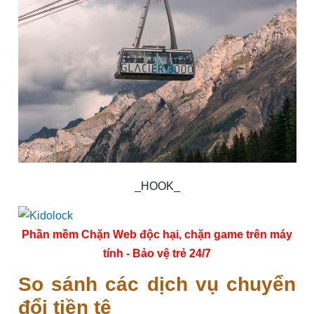
_HOOK_
Phần mềm Chặn Web độc hại, chặn game trên máy
tính - Bảo vệ trẻ 24/7
So sánh các dịch vụ chuyển
đổi tiền tệ