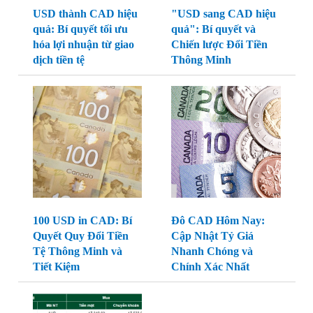
USD thành CAD hiệu
"USD sang CAD hiệu
quả: Bí quyết tối ưu
quả": Bí quyết và
hóa lợi nhuận từ giao
Chiến lược Đổi Tiền
dịch tiền tệ
Thông Minh
100 USD in CAD: Bí
Đô CAD Hôm Nay:
Quyết Quy Đổi Tiền
Cập Nhật Tỷ Giá
Tệ Thông Minh và
Nhanh Chóng và
Tiết Kiệm
Chính Xác Nhất